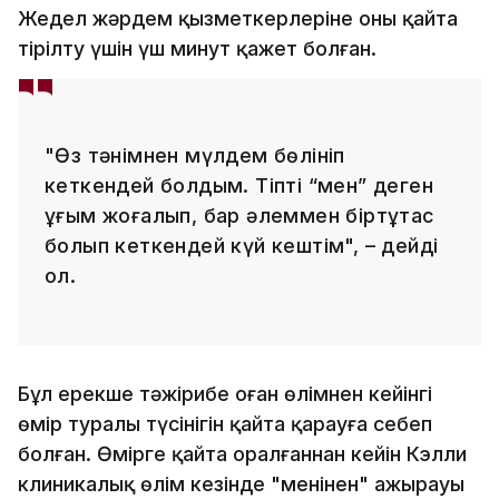
Жедел жәрдем қызметкерлеріне оны қайта
тірілту үшін үш минут қажет болған.
"Өз тәнімнен мүлдем бөлініп
кеткендей болдым. Тіпті “мен” деген
ұғым жоғалып, бар әлеммен біртұтас
болып кеткендей күй кештім", – дейді
ол.
Бұл ерекше тәжірибе оған өлімнен кейінгі
өмір туралы түсінігін қайта қарауға себеп
болған. Өмірге қайта оралғаннан кейін Кэлли
клиникалық өлім кезінде "менінен" ажырауы