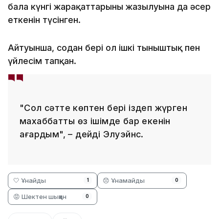
бала күнгі жарақаттарының жазылуына да әсер
еткенін түсінген.
Айтуынша, содан бері ол ішкі тыныштық пен
үйлесім тапқан.
"Сол сәтте көптен бері іздеп жүрген
махаббаттың өз ішімде бар екенін
аңғардым", – дейді Элуэйнс.
🤍 Ұнайды
😞 Ұнамайды
1
0
😡 Шектен шыққан
0