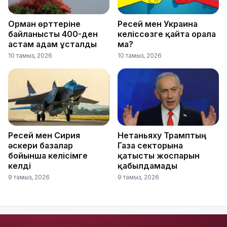
Орман өрттеріне
Ресей мен Украина
байланысты 400-ден
келіссөзге қайта орала
астам адам ұсталды
ма?
10 тамыз, 2026
10 тамыз, 2026
Ресей мен Сирия
Нетаньяху Трамптың
әскери базалар
Газа секторына
бойынша келісімге
қатысты жоспарын
келді
қабылдамады
9 тамыз, 2026
9 тамыз, 2026