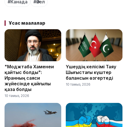
#Канада
#Әйел
Ұқсас мақалалар
"Моджтаба Хаменеи
Үшеудің келісімі Таяу
қайтыс болды":
Шығыстағы күштер
Иранның саяси
балансын өзгертеді
жүйесінде қайғылы
10 тамыз, 2026
қаза болды
10 тамыз, 2026