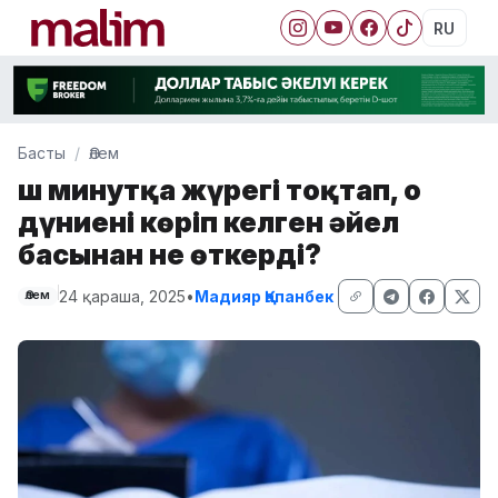
RU
Басты
Әлем
Үш минутқа жүрегі тоқтап, о
дүниені көріп келген әйел
басынан не өткерді?
24 қараша, 2025
•
Мадияр Қапанбек
Әлем