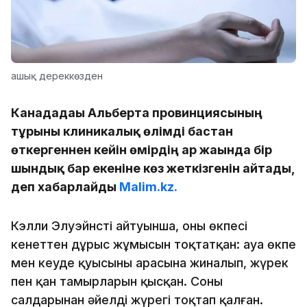
ашық дереккөзден
Канададағы Альберта провинциясының
тұрғыны клиникалық өлімді бастан
өткергеннен кейін өмірдің ар жағында бір
шындық бар екеніне көз жеткізгенін айтады,
деп хабарлайды
Malim.kz.
Кэлли Элуэйнстің айтуынша, оның өкпесі
кенеттен дұрыс жұмысын тоқтатқан: ауа өкпе
мен кеуде қуысының арасына жиналып, жүрек
пен қан тамырларын қысқан. Соның
салдарынан әйелдің жүрегі тоқтап қалған.