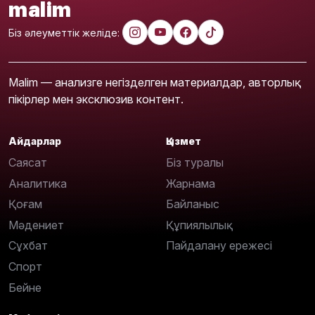
malim
Біз әлеуметтік желіде:
Malim — анализге негізделген материалдар, авторлық
пікірлер мен эксклюзив контент.
Айдарлар
Қызмет
Саясат
Біз туралы
Аналитика
Жарнама
Қоғам
Байланыс
Мәдениет
Құпиялылық
Сұхбат
Пайдалану ережесі
Спорт
Бейне