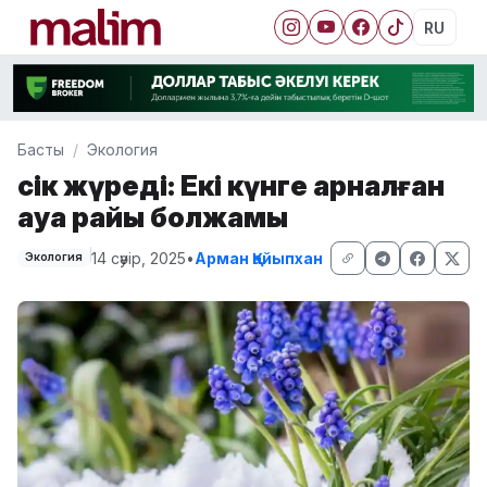
RU
Басты
Экология
Үсік жүреді: Екі күнге арналған
ауа райы болжамы
14 сәуір, 2025
•
Арман Қайыпхан
Экология