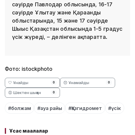
сәуірде Павлодар облысында, 16-17
сәуірде Ұлытау және Қарағанды
облыстарында, 15 және 17 сәуірде
Шығыс Қазақстан облысында 1-5 градус
үсік жүреді, – делінген ақпаратта.
Фото: istockphoto
🤍 Ұнайды
😞 Ұнамайды
0
0
😡 Шектен шыққан
0
#болжам
#ауа райы
#Қазгидромет
#үсік
Ұқсас мақалалар