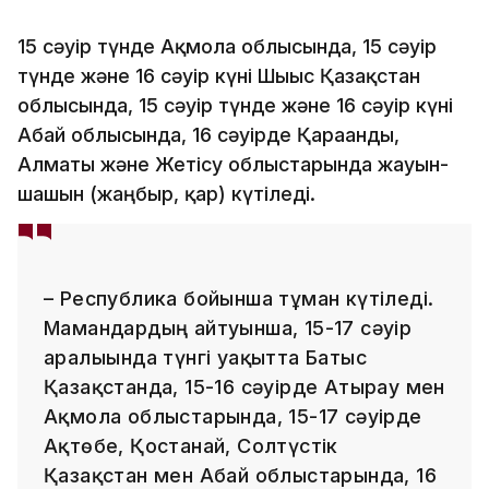
15 сәуір түнде Ақмола облысында, 15 сәуір
түнде және 16 сәуір күні Шығыс Қазақстан
облысында, 15 сәуір түнде және 16 сәуір күні
Абай облысында, 16 сәуірде Қарағанды,
Алматы және Жетісу облыстарында жауын-
шашын (жаңбыр, қар) күтіледі.
– Республика бойынша тұман күтіледі.
Мамандардың айтуынша, 15-17 сәуір
аралығында түнгі уақытта Батыс
Қазақстанда, 15-16 сәуірде Атырау мен
Ақмола облыстарында, 15-17 сәуірде
Ақтөбе, Қостанай, Солтүстік
Қазақстан мен Абай облыстарында, 16