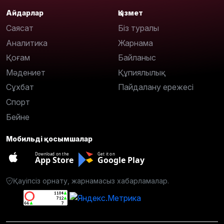
Айдарлар
Қызмет
Саясат
Біз туралы
Аналитика
Жарнама
Қоғам
Байланыс
Мәдениет
Құпиялылық
Сұхбат
Пайдалану ережесі
Спорт
Бейне
Мобильді қосымшалар
Download on the
Get it on
App Store
Google Play
Қауіпсіз орнату, жарнамасыз хабарламалар.