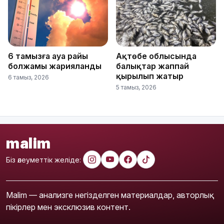
6 тамызға ауа райы
Ақтөбе облысында
болжамы жарияланды
балықтар жаппай
қырылып жатыр
6 тамыз, 2026
5 тамыз, 2026
malim
Біз әлеуметтік желіде:
Malim — анализге негізделген материалдар, авторлық
пікірлер мен эксклюзив контент.