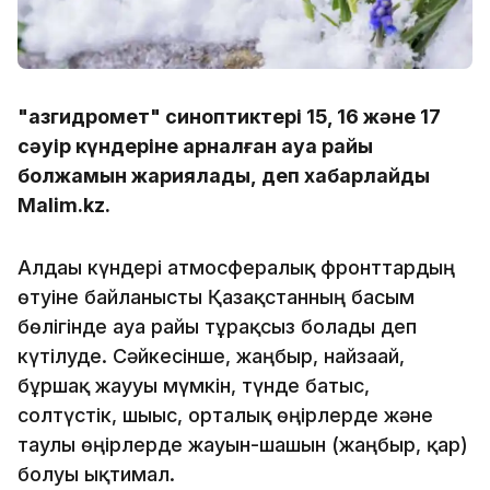
"Қазгидромет" синоптиктері 15, 16 және 17
сәуір күндеріне арналған ауа райы
болжамын жариялады, деп хабарлайды
Malim.kz.
Алдағы күндері атмосфералық фронттардың
өтуіне байланысты Қазақстанның басым
бөлігінде ауа райы тұрақсыз болады деп
күтілуде. Сәйкесінше, жаңбыр, найзағай,
бұршақ жаууы мүмкін, түнде батыс,
солтүстік, шығыс, орталық өңірлерде және
таулы өңірлерде жауын-шашын (жаңбыр, қар)
болуы ықтимал.