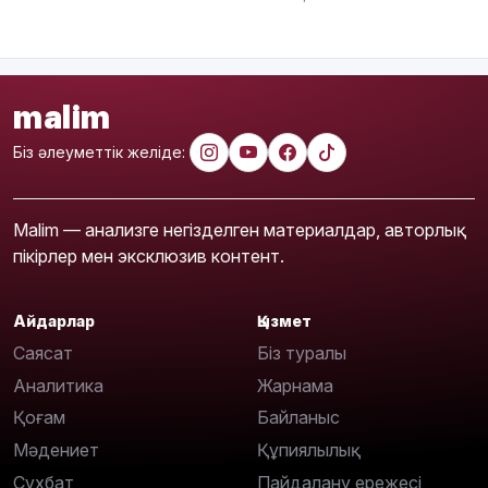
malim
Біз әлеуметтік желіде:
Malim — анализге негізделген материалдар, авторлық
пікірлер мен эксклюзив контент.
Айдарлар
Қызмет
Саясат
Біз туралы
Аналитика
Жарнама
Қоғам
Байланыс
Мәдениет
Құпиялылық
Сұхбат
Пайдалану ережесі