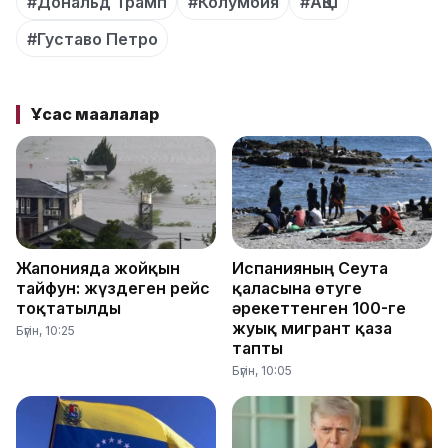
#Дональд Трамп
#Колумбия
#АҚШ
#Густаво Петро
Ұқсас мақалалар
Жапонияда жойқын
Испанияның Сеута
тайфун: жүздеген рейс
қаласына өтуге
тоқтатылды
әрекеттенген 100-ге
жуық мигрант қаза
Бүгін, 10:25
тапты
Бүгін, 10:05