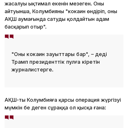
жасалуы ықтимал екенін меңзеген. Оның
айтуынша, Колумбияны "кокаин өндіріп, оны
АҚШ аумағында сатуды қолдайтын адам
басқарып отыр".
"Оның кокаин зауыттары бар", – деді
Трамп президенттік пулға кіретін
журналистерге.
АҚШ-тың Колумбияға қарсы операция жүргізуі
мүмкін бе деген сұраққа ол қысқа ғана: