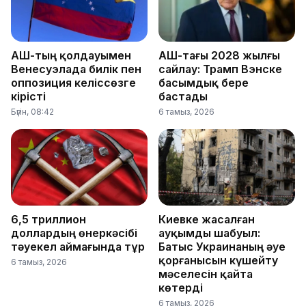
АҚШ-тың қолдауымен
АҚШ-тағы 2028 жылғы
Венесуэлада билік пен
сайлау: Трамп Вэнске
оппозиция келіссөзге
басымдық бере
кірісті
бастады
Бүгін, 08:42
6 тамыз, 2026
6,5 триллион
Киевке жасалған
доллардың өнеркәсібі
ауқымды шабуыл:
тәуекел аймағында тұр
Батыс Украинаның әуе
қорғанысын күшейту
6 тамыз, 2026
мәселесін қайта
көтерді
6 тамыз, 2026