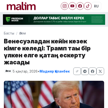
RU
Басты
Әлем
Венесуэладан кейін кезек
кімге келеді: Трамп тағы бір
үлкен елге қатаң ескерту
жасады
5 қаңтар, 2026
•
Мадияр Қапанбек
Әлем