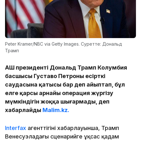
Peter Kramer/NBC via Getty Images. Суретте: Дональд
Трамп
АҚШ президенті Дональд Трамп Колумбия
басшысы Густаво Петроны есірткі
саудасына қатысы бар деп айыптап, бұл
елге қарсы арнайы операция жүргізу
мүмкіндігін жоққа шығармады, деп
хабарлайды
Malim.kz.
Interfax
агенттігінің хабарлауынша, Трамп
Венесуэладағы сценарийге ұқсас қадам