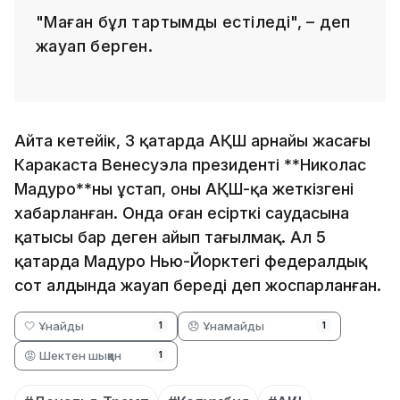
"Маған бұл тартымды естіледі", – деп
жауап берген.
Айта кетейік, 3 қаңтарда АҚШ арнайы жасағы
Каракаста Венесуэла президенті **Николас
Мадуро**ны ұстап, оны АҚШ-қа жеткізгені
хабарланған. Онда оған есірткі саудасына
қатысы бар деген айып тағылмақ. Ал 5
қаңтарда Мадуро Нью-Йорктегі федералдық
сот алдында жауап береді деп жоспарланған.
🤍 Ұнайды
😞 Ұнамайды
1
1
😡 Шектен шыққан
1