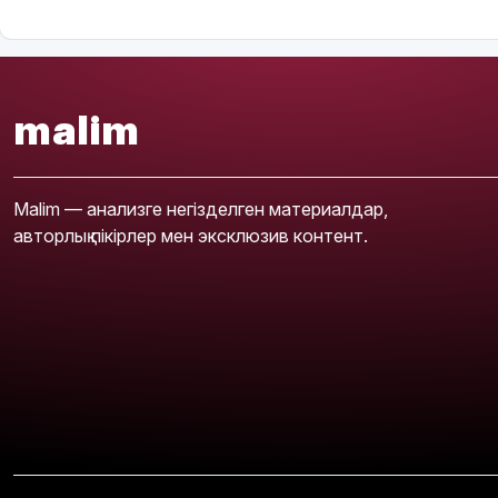
malim
Malim — анализге негізделген материалдар,
авторлық пікірлер мен эксклюзив контент.