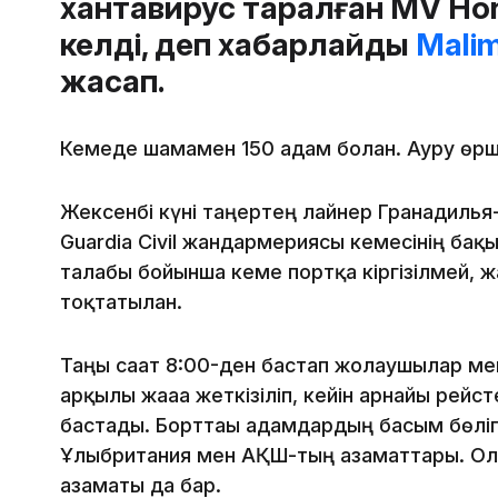
хантавирус таралған MV Hon
келді, деп хабарлайды
Malim
жасап.
Кемеде шамамен 150 адам болған. Ауру өрш
Жексенбі күні таңертең лайнер Гранадиль
Guardia Civil жандармериясы кемесінің бақы
талабы бойынша кеме портқа кіргізілмей, ж
тоқтатылған.
Таңғы сағат 8:00-ден бастап жолаушылар ме
арқылы жағаға жеткізіліп, кейін арнайы рейс
бастады. Борттағы адамдардың басым бөліг
Ұлыбритания мен АҚШ-тың азаматтары. Ол
азаматы да бар.