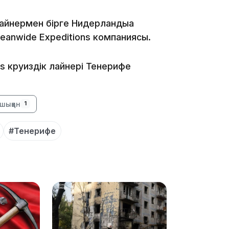
19:09
лайнермен бірге Нидерландыға
eanwide Expeditions компаниясы.
us круиздік лайнері Тенерифе
18:50
шыққан
1
#Тенерифе
17:33