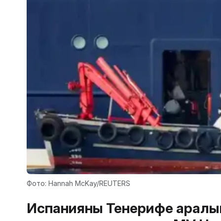
Фото: Hannah McKay/REUTERS
Испанияның Тенерифе арал