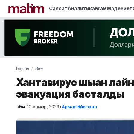
Саясат
Аналитика
Қоғам
Мәдениет
Басты
Әлем
Хантавирус шыққан лай
эвакуация басталды
10 мамыр, 2026
•
Арман Қайыпхан
Әлем