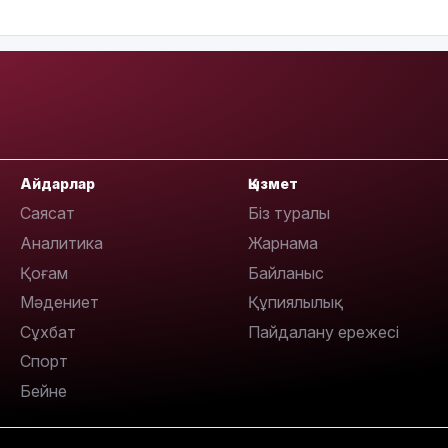
16:01
Айдарлар
Қызмет
15:59
Саясат
Біз туралы
Аналитика
Жарнама
Қоғам
Байланыс
Мәдениет
Құпиялылық
Сұхбат
Пайдалану ережесі
15:25
Спорт
Бейне