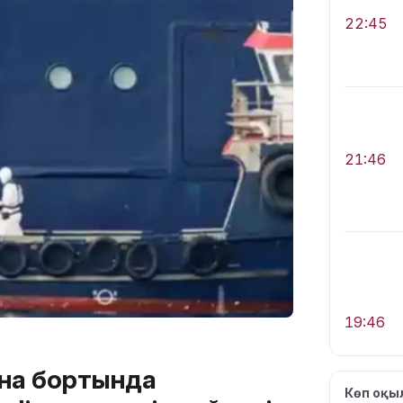
22:45
21:46
19:46
ына бортында
Көп оқ