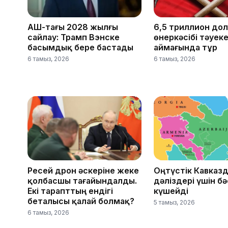
АҚШ-тағы 2028 жылғы
6,5 триллион до
сайлау: Трамп Вэнске
өнеркәсібі тәуек
басымдық бере бастады
аймағында тұр
6 тамыз, 2026
6 тамыз, 2026
Ресей дрон әскеріне жеке
Оңтүстік Кавказд
қолбасшы тағайындалды.
дәліздері үшін б
Екі тарапттың ендігі
күшейді
беталысы қалай болмақ?
5 тамыз, 2026
6 тамыз, 2026