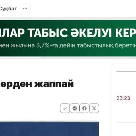
Сұқбат
нерден жаппай
23:23