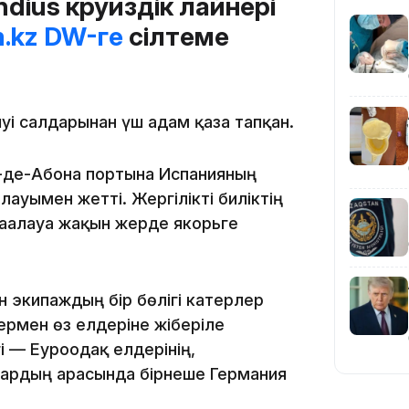
dius круиздік лайнері
.kz
DW-ге
сілтеме
19:36
уі салдарынан үш адам қаза тапқан.
я-де-Абона портына Испанияның
лауымен жетті. Жергілікті биліктің
ағалауға жақын жерде якорьге
19:10
н экипаждың бір бөлігі катерлер
термен өз елдеріне жіберіле
і — Еуроодақ елдерінің,
ардың арасында бірнеше Германия