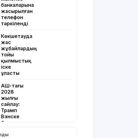
банкаларына
жасырылған
телефон
тәркіленді
Көкшетауда
жас
жұбайлардың
тойы
қылмыстық
іске
ұласты
АҚШ-тағы
2028
жылғы
сайлау:
Трамп
Вэнске
басымдық
бере
ылды
бастады