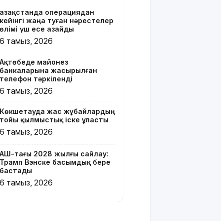
Қазақстанда операциядан
Онлайн-
кейінгі жаңа туған нәрестелер
казиноны
өлімі үш есе азайды
жарнамалаған
6 тамыз, 2026
Қайсар
Хамза 7
Ақтөбеде майонез
жылға
банкаларына жасырылған
сотталуы
телефон тәркіленді
мүмкін
6 тамыз, 2026
Қызылорда
Көкшетауда жас жұбайлардың
облысында
тойы қылмыстық іске ұласты
жылына 6
6 тамыз, 2026
мың тонна
өнім
өндіретін
АҚШ-тағы 2028 жылғы сайлау:
Трамп Вэнске басымдық бере
құс
бастады
фабрикасы
6 тамыз, 2026
ашылды
Балағат
сөздер