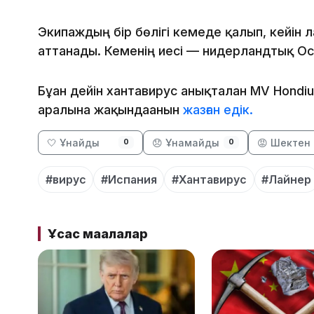
Экипаждың бір бөлігі кемеде қалып, кейін 
аттанады. Кеменің иесі — нидерландтық Oc
Бұған дейін хантавирус анықталған MV Hondi
аралына жақындағанын
жазған едік.
🤍 Ұнайды
😞 Ұнамайды
😡 Шектен 
0
0
#вирус
#Испания
#Хантавирус
#Лайнер
Ұқсас мақалалар