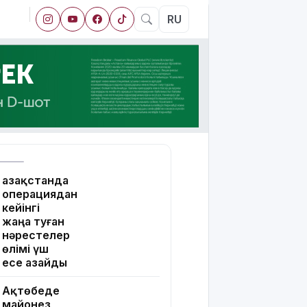
RU
Қазақстанда
операциядан
кейінгі
жаңа туған
нәрестелер
өлімі үш
есе азайды
Ақтөбеде
майонез