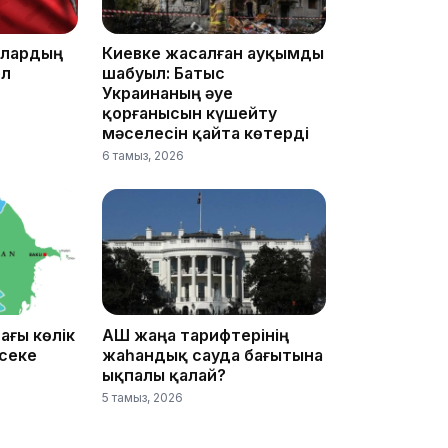
ллардың
Киевке жасалған ауқымды
ел
шабуыл: Батыс
Украинаның әуе
қорғанысын күшейту
мәселесін қайта көтерді
6 тамыз, 2026
17:17
ағы көлік
АҚШ жаңа тарифтерінің
әсеке
жаһандық сауда бағытына
16:37
ықпалы қалай?
5 тамыз, 2026