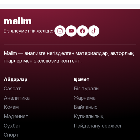
malim
Біз әлеуметтік желіде:
Malim — анализге негізделген материалдар, авторлық
пікірлер мен эксклюзив контент.
Айдарлар
Қызмет
Саясат
Біз туралы
Аналитика
Жарнама
Қоғам
Байланыс
Мәдениет
Құпиялылық
Сұхбат
Пайдалану ережесі
Спорт