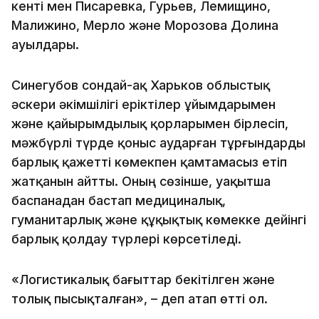
кенті мен Писаревка, Гурьев, Лемищино,
Малижино, Мерло және Морозова Долина
ауылдары.
Синегубов сондай-ақ Харьков облыстық
әскери әкімшілігі еріктілер ұйымдарымен
және қайырымдылық қорларымен бірлесіп,
мәжбүрлі түрде қоныс аударған тұрғындарды
барлық қажетті көмекпен қамтамасыз етіп
жатқанын айтты. Оның сөзінше, уақытша
баспанадан бастап медициналық,
гуманитарлық және құқықтық көмекке дейінгі
барлық қолдау түрлері көрсетіледі.
«Логистикалық бағыттар бекітілген және
толық пысықталған», – деп атап өтті ол.