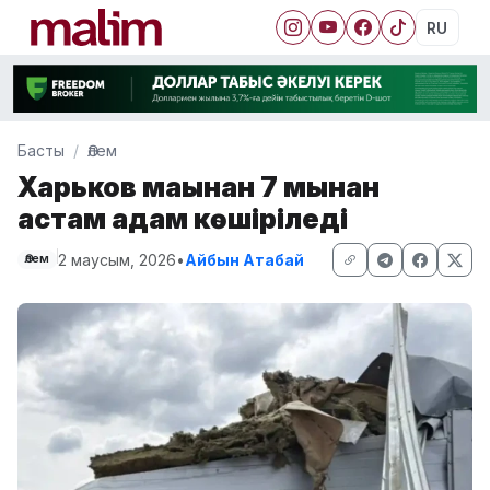
RU
Басты
Әлем
Харьков маңынан 7 мыңнан
астам адам көшіріледі
2 маусым, 2026
•
Айбын Атабай
Әлем