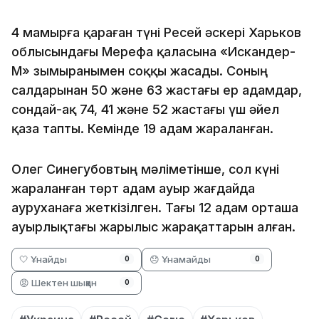
4 мамырға қараған түні Ресей әскері Харьков
облысындағы Мерефа қаласына «Искандер-
М» зымыранымен соққы жасады. Соның
салдарынан 50 және 63 жастағы ер адамдар,
сондай-ақ 74, 41 және 52 жастағы үш әйел
қаза тапты. Кемінде 19 адам жараланған.
Олег Синегубовтың мәліметінше, сол күні
жараланған төрт адам ауыр жағдайда
ауруханаға жеткізілген. Тағы 12 адам орташа
ауырлықтағы жарылыс жарақаттарын алған.
🤍 Ұнайды
😞 Ұнамайды
0
0
😡 Шектен шыққан
0