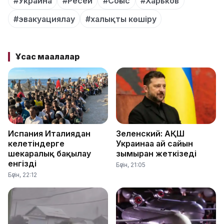
#Украина
#Ресей
#Соғыс
#Харьков
#эвакуациялау
#халықты көшіру
Ұқсас мақалалар
Испания Италиядан
Зеленский: АҚШ
келетіндерге
Украинаға ай сайын
шекаралық бақылау
зымыран жеткізеді
енгізді
Бүгін, 21:05
Бүгін, 22:12