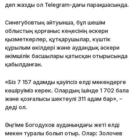
деп жазды ол Telegram-дағы парақшасында.
Синегубовтың айтуынша, бұл шешім
облыстың қорғаныс кеңесінің әскери
қызметкерлер, құтқарушылар, күштік
құрылым өкілдері және аудандық әскери
әкімшілік басшылары қатысқан отырысында
қабылданған.
«Біз 7 157 адамды қауіпсіз елді мекендерге
көшіруіміз керек. Олардың ішінде 1 702 бала
және қозғалысы шектеулі 311 адам бар», –
деді ол.
Әңгіме Богодухов ауданындағы жеті елді
мекен туралы болып отыр. Олар: Золочев