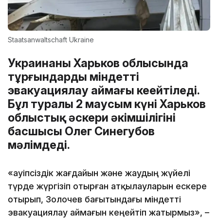
Staatsanwaltschaft Ukraine
Украинаның Харьков облысында
тұрғындарды міндетті
эвакуациялау аймағы кеңейтіледі.
Бұл туралы 2 маусым күні Харьков
облыстық әскери әкімшілігінің
басшысы Олег Синегубов
мәлімдеді.
«Қауіпсіздік жағдайын және жаудың жүйелі
түрде жүргізіп отырған атқылауларын ескере
отырып, Золочев бағытындағы міндетті
эвакуациялау аймағын кеңейтіп жатырмыз», –