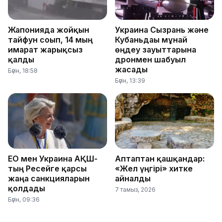
Жапонияда жойқын
Украина Сызрань және
тайфун соғып, 14 мың
Кубаньдағы мұнай
ғимарат жарықсыз
өңдеу зауыттарына
қалды
дронмен шабуыл
жасады
Бүгін, 18:58
Бүгін, 13:39
ЕО мен Украина АҚШ-
Аптаптан қашқандар:
тың Ресейге қарсы
«Жел үңгірі» хитке
жаңа санкцияларын
айналды
қолдады
7 тамыз, 2026
Бүгін, 09:36