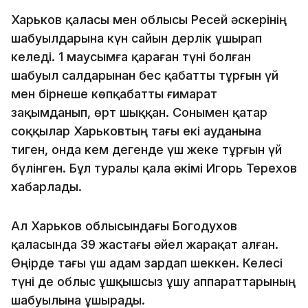
Харьков қаласы мен облысы Ресей әскерінің
шабуылдарына күн сайын дерлік ұшырап
келеді. 1 маусымға қараған түні болған
шабуыл салдарынан бес қабатты тұрғын үй
мен бірнеше көпқабатты ғимарат
зақымданып, өрт шыққан. Сонымен қатар
соққылар Харьковтың тағы екі ауданына
тиген, онда кем дегенде үш жеке тұрғын үй
бүлінген. Бұл туралы қала әкімі Игорь Терехов
хабарлады.
Ал Харьков облысындағы Богодухов
қаласында 39 жастағы әйел жарақат алған.
Өңірде тағы үш адам зардап шеккен. Келесі
түні де облыс ұшқышсыз ұшу аппараттарының
шабуылына ұшырады.