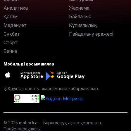
Аналитика
Жарнама
Қоғам
Байланыс
Мәдениет
Құпиялылық
Сұхбат
Пайдалану ережесі
Спорт
Бейне
Мобильді қосымшалар
Download on the
Get it on
App Store
Google Play
Қауіпсіз орнату, жарнамасыз хабарламалар.
© 2025
malim.kz
— Барлық құқықтар қорғалған.
Прайс-парақшасы