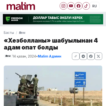
RU
Басты
Әлем
«Хезболланың» шабуылынан 4
адам опат болды
14 қазан, 2024
•
Malim Админ
Әлем