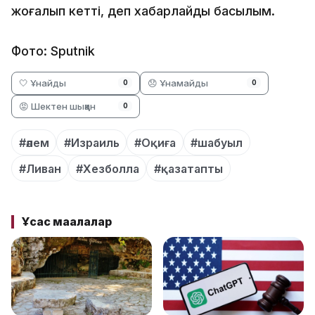
жоғалып кетті, деп хабарлайды басылым.
Фото: Sputnik
🤍 Ұнайды
😞 Ұнамайды
0
0
😡 Шектен шыққан
0
#әлем
#Израиль
#Оқиға
#шабуыл
#Ливан
#Хезболла
#қазатапты
Ұқсас мақалалар