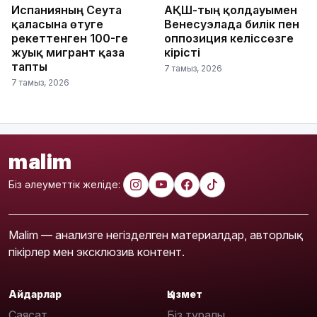
Испанияның Сеута
АҚШ-тың қолдауымен
қаласына өтуге
Венесуэлада билік пен
әрекеттенген 100-ге
оппозиция келіссөзге
жуық мигрант қаза
кірісті
тапты
7 тамыз, 2026
7 тамыз, 2026
malim
Біз әлеуметтік желіде:
Malim — анализге негізделген материалдар, авторлық
пікірлер мен эксклюзив контент.
Айдарлар
Қызмет
Саясат
Біз туралы