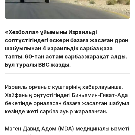
«Хезболла» ұйымының Израильдің
солтүстігіндегі әскери базаға жасаған дрон
шабуылынан 4 израильдік сарбаз қаза
тапты. 60-тан астам сарбаз жарақат алды.
Бұл туралы ВВС жазды.
Израиль қорғаныс күштерінің хабарлауынша,
Хайфаның оңтүстігіндегі Биньямин-Гиват-Ада
бекетінде орналасқан базаға жасалған шабуыл
кезінде жеті сарбаз ауыр жараланған.
Маген Давид Адом (MDA) медициналық қызметі