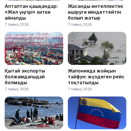
Аптаптан қашқандар:
Жасанды интеллектіні
«Жел үңгірі» хитке
өшіруге міндеттейтін
айналды
болып жатыр
7 тамыз, 2026
7 тамыз, 2026
Қытай экспорты
Жапонияда жойқын
болжамдағыдай
тайфун: жүздеген рейс
болмады
тоқтатылды
7 тамыз, 2026
7 тамыз, 2026