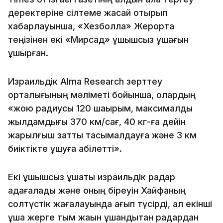
деректеріне сілтеме жасай отырып
хабарлауынша, «Хезболла» Жерорта
теңізінен екі «Мирсад» ұшқышсыз ұшағын
ұшырған.
Израильдік Alma Research зерттеу
орталығының мәліметі бойынша, олардың
«жою радиусы 120 шақырым, максималды
жылдамдығы 370 км/сағ, 40 кг-ға дейін
жарылғыш затты тасымалдауға және 3 км
биіктікте ұшуға қабілетті».
Екі ұшқышсыз ұшақты израильдік радар
қадағалады және оның біреуін Хайфаның
солтүстік жағалауында қағып түсірді, ал екінші
ұшақ жерге тым жақын ұшқандықтан радардан