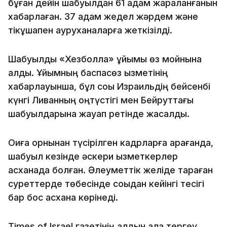
бұған дейін шабуылдан 61 адам жараланғанын
хабарлаған. 37 адам жедел жәрдем және
тікұшақпен ауруханаларға жеткізілді.
Шабуылды «Хезболла» ұйымы өз мойнына
алды. Ұйымның баспасөз қызметінің
хабарлауынша, бұл соққы Израильдің бейсенбі
күнгі Ливанның оңтүстігі мен Бейруттағы
шабуылдарына жауап ретінде жасалды.
Оқиға орнынан түсірілген кадрларға қарағанда,
шабуыл кезінде әскери қызметкерлер
асханада болған. Әлеуметтік желіде тараған
суреттерде төбесінде соққыдан кейінгі тесігі
бар бос асхана көрінеді.
Times of Israel газетінің алдын ала тергеу