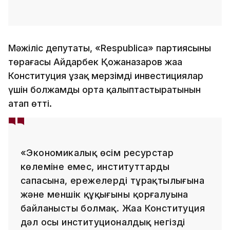
Мәжіліс депутаты, «Respublica» партиясының
төрағасы Айдарбек Қожаназаров жаңа
Конституция ұзақ мерзімді инвестициялар
үшін болжамды орта қалыптастыратынын
атап өтті.
«Экономикалық өсім ресурстар
көлеміне емес, институттардың
сапасына, ережелердің тұрақтылығына
және меншік құқығының қорғалуына
байланысты болмақ. Жаңа Конституция
дәл осы институционалдық негізді