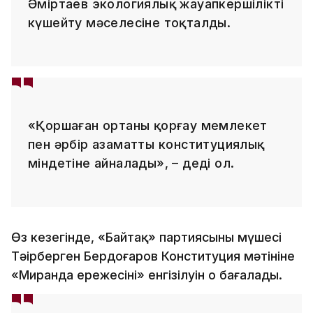
Әміртаев экологиялық жауапкершілікті
күшейту мәселесіне тоқталды.
«Қоршаған ортаны қорғау мемлекет
пен әрбір азаматтың конституциялық
міндетіне айналады», – деді ол.
Өз кезегінде, «Байтақ» партиясының мүшесі
Тәңірберген Бердоңғаров Конституция мәтініне
«Миранда ережесінің» енгізілуін оң бағалады.