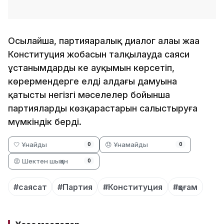
Осылайша, партияаралық диалог алаңы жаңа
Конституция жобасын талқылауда саяси
ұстанымдардың кең ауқымын көрсетіп,
көрермендерге елдің алдағы дамуына
қатысты негізгі мәселелер бойынша
партиялардың көзқарастарын салыстыруға
мүмкіндік берді.
🤍 Ұнайды
😞 Ұнамайды
0
0
😡 Шектен шыққан
0
#саясат
#Партия
#Конституция
#қоғам