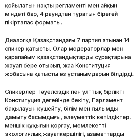
қойылатын нақты регламенті мен айқын
міндеті бар, 4 раундтан тұратын бірегей
пікірталас форматы.
Диалогқа Қазақстандағы 7 партия атынан 14
спикер қатысты. Олар модераторлар мен
қарапайым қазақстандықтардың сұрақтарына
жауап бере отырып, жаңа Конституция
жобасына қатысты өз ұстанымдарын білдірді.
Спикерлер Тәуелсіздік пен ұлттық бірлікті
Конституция деңгейінде бекіту, Парламент
бақылауын күшейту, білім мен ғылымды
дамыту басымдығы, әлеуметтік кепілдіктер,
меншік құқығын қорғау, мемлекеттің
экологиялық жауапкершілігі, азаматтардың