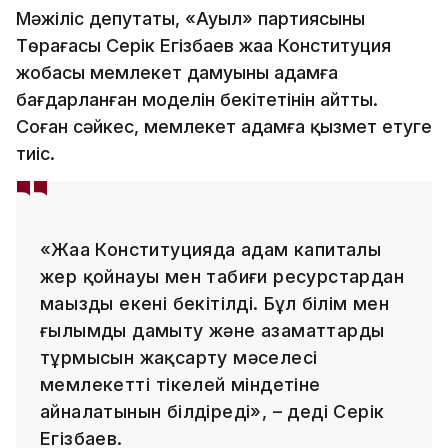
Мәжіліс депутаты, «Ауыл» партиясының
Төрағасы Серік Егізбаев жаңа Конституция
жобасы мемлекет дамуының адамға
бағдарланған моделін бекітетінін айтты.
Соған сәйкес, мемлекет адамға қызмет етуге
тиіс.
«Жаңа Конституцияда адам капиталы
жер қойнауы мен табиғи ресурстардан
маңызды екені бекітілді. Бұл білім мен
ғылымды дамыту және азаматтардың
тұрмысын жақсарту мәселесі
мемлекеттің тікелей міндетіне
айналатынын білдіреді», – деді Серік
Егізбаев.