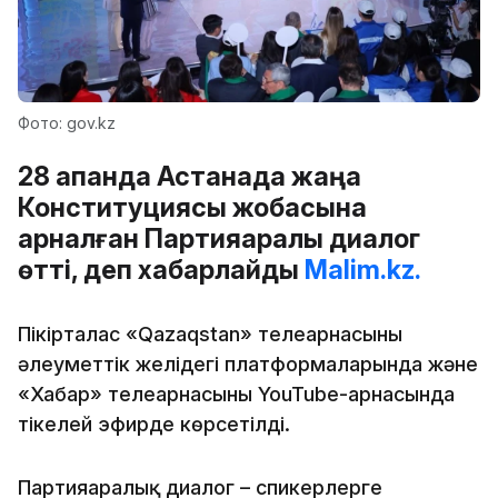
Фото: gov.kz
28 ақпанда Астанада жаңа
Конституциясы жобасына
арналған Партияаралық диалог
өтті, деп хабарлайды
Malim.kz.
Пікірталас «Qazaqstan» телеарнасының
әлеуметтік желідегі платформаларында және
«Хабар» телеарнасының YouTube-арнасында
тікелей эфирде көрсетілді.
Партияаралық диалог – спикерлерге