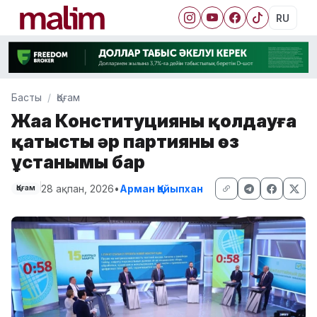
RU
Басты
Қоғам
Жаңа Конституцияны қолдауға
қатысты әр партияның өз
ұстанымы бар
28 ақпан, 2026
•
Арман Қайыпхан
Қоғам