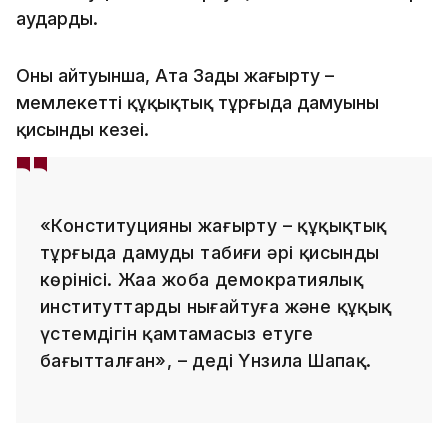
аударды.
Оның айтуынша, Ата Заңды жаңғырту –
мемлекеттің құқықтық тұрғыда дамуының
қисынды кезеңі.
«Конституцияны жаңғырту – құқықтық
тұрғыда дамудың табиғи әрі қисынды
көрінісі. Жаңа жоба демократиялық
институттарды нығайтуға және құқық
үстемдігін қамтамасыз етуге
бағытталған», – деді Үнзила Шапақ.