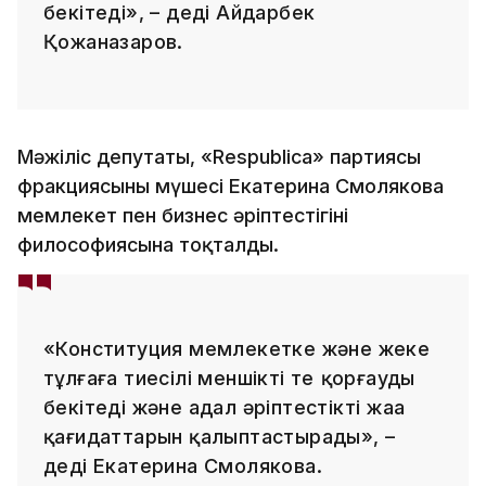
бекітеді», – деді Айдарбек
Қожаназаров.
Мәжіліс депутаты, «Respublica» партиясы
фракциясының мүшесі Екатерина Смолякова
мемлекет пен бизнес әріптестігінің
философиясына тоқталды.
«Конституция мемлекетке және жеке
тұлғаға тиесілі меншікті тең қорғауды
бекітеді және адал әріптестіктің жаңа
қағидаттарын қалыптастырады», –
деді Екатерина Смолякова.