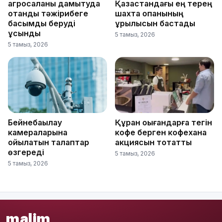
агросаланы дамытуда
Қазақстандағы ең терең
отандық тәжірибеге
шахта оқпанының
басымдық беруді
құрылысын бастады
ұсынды
5 тамыз, 2026
5 тамыз, 2026
Бейнебақылау
Құран оқығандарға тегін
камераларына
кофе берген кофехана
қойылатын талаптар
акциясын тоқтатты
өзгереді
5 тамыз, 2026
5 тамыз, 2026
malim