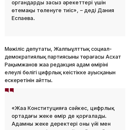
органдардың заңсыз әрекеттері үшін
өтемақы төленуге тиіс», – деді Дания
Еспаева.
Мәжіліс депутаты, Жалпыұлттық социал-
демократиялық партиясының төрағасы Асхат
Рақымжанов жаңа редакция адам өмірінің
елеулі бөлігі цифрлық кеңістікке ауысқанын
ескеретінін айтты.
«Жаңа Конституцияға сәйкес, цифрлық
ортадағы жеке өмір де қорғалады.
Адамның жеке деректері оның үйі мен