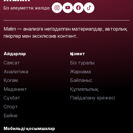
Біз әлеуметтік желіде:
Malim — анализге негізделген материалдар, авторлық
пікірлер мен эксклюзив контент.
Айдарлар
Қызмет
Саясат
Біз туралы
Аналитика
Жарнама
Қоғам
Байланыс
Мәдениет
Құпиялылық
Сұхбат
Пайдалану ережесі
Спорт
Бейне
Мобильді қосымшалар