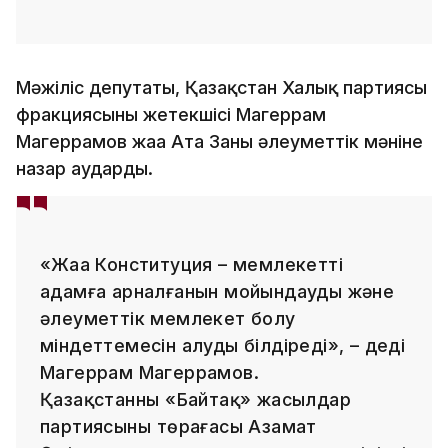
Мәжіліс депутаты, Қазақстан Халық партиясы
фракциясының жетекшісі Магеррам
Магеррамов жаңа Ата Заңның әлеуметтік мәніне
назар аударды.
«Жаңа Конституция – мемлекеттің
адамға арналғанын мойындауды және
әлеуметтік мемлекет болу
міндеттемесін алуды білдіреді», – деді
Магеррам Магеррамов.
Қазақстанның «Байтақ» жасылдар
партиясының төрағасы Азамат