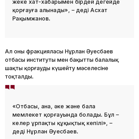
жеке хат-хабарымен бірдей деңгейде
қорғауға алынады», – деді Асхат
Рақымжанов.
Ал оның фракцияласы Нұрлан Әуесбаев
отбасы институты мен бақытты балалық
шақты қорғауды күшейту мәселесіне
тоқталды.
«Отбасы, ана, әке және бала
мемлекет қорғауында болады. Бұл –
келер ұрпақтың құқықтық кепілі», –
деді Нұрлан Әуесбаев.