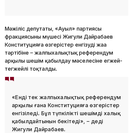
Мәжіліс депутаты, «Ауыл» партиясы
фракциясының мүшесі Жигули Дайрабаев
Конституцияға өзгерістер енгізудің жаңа
тәртібіне – жалпыхалықтық референдум
арқылы шешім қабылдау мәселесіне егжей-
тегжейлі тоқталды.
«Енді тек жалпыхалықтық референдум
арқылы ғана Конституцияға өзгерістер
енгізіледі. Бұл түпкілікті шешімді халық
қабылдайтынын бекітеді», – деді
Жигули Дайрабаев.