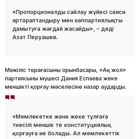
«Пропорционалды сайлау жүйесі саяси
әртараптандыру мен көппартиялықты
дамытуға жағдай жасайды», – деді
Азат Перуашев.
Мәжіліс төрағасының орынбасары, «Ақ жол»
партиясының мүшесі Дания Еспаева жеке
меншікті қорғау мәселесіне назар аударды.
«Мемлекетке және жеке тұлғаға
тиесілі меншік тең конституциялық
қорғауға ие болады. Ал мемлекеттік