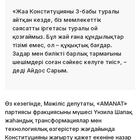
«Жаңа Конституцияның 3-бабы туралы
айтқан кезде, біз мемлекеттік
саясаттың іргетасы туралы ой
қозғаймыз. Бұл жай ғана құндылықтар
тізімі емес, ол – құқықтық бағдар.
Заңдар мен биліктің барлық тармағының
шешімдері соған сәйкес келуге тиіс», –
деді Айдос Сарым.
Өз кезегінде, Мәжіліс депутаты, «AMANAT»
партиясы фракциясының мүшесі Үнзила Шапақ
жаһандық трансформациялар мен
технологиялық өзгерістер жағдайында
Конституцияны жаңғырту қажет екеніне назар