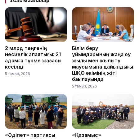
Ұқсас мақалалар
2 млрд теңгенің
Білім беру
несиелік алаяқтығы: 21
ұйымдарының жаңа оқу
адамға түрме жазасы
жылы мен жылыту
кесілді
маусымына дайындығы
ШҚО әкімінің жіті
5 тамыз, 2026
бақылауында
5 тамыз, 2026
«Әділет» партиясы
«Қазақмыс»