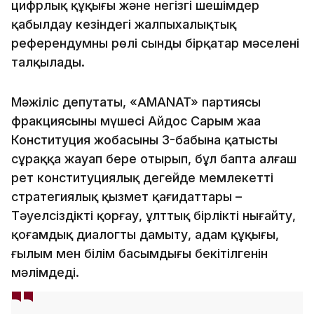
цифрлық құқығы және негізгі шешімдер
қабылдау кезіндегі жалпыхалықтық
референдумның рөлі сынды бірқатар мәселені
талқылады.
Мәжіліс депутаты, «AMANAT» партиясы
фракциясының мүшесі Айдос Сарым жаңа
Конституция жобасының 3-бабына қатысты
сұраққа жауап бере отырып, бұл бапта алғаш
рет конституциялық деңгейде мемлекеттің
стратегиялық қызмет қағидаттары –
Тәуелсіздікті қорғау, ұлттық бірлікті нығайту,
қоғамдық диалогты дамыту, адам құқығы,
ғылым мен білім басымдығы бекітілгенін
мәлімдеді.