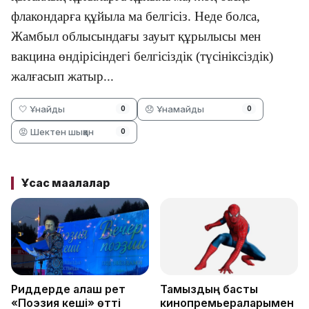
флакондарға құйыла ма белгісіз. Неде болса,
Жамбыл облысындағы зауыт құрылысы мен
вакцина өндірісіндегі белгісіздік (түсініксіздік)
жалғасып жатыр...
🤍 Ұнайды
😞 Ұнамайды
0
0
😡 Шектен шыққан
0
Ұқсас мақалалар
Риддерде алғаш рет
Тамыздың басты
«Поэзия кеші» өтті
кинопремьераларымен