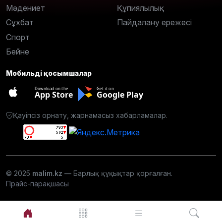
Мәдениет
Құпиялылық
Сұхбат
Пайдалану ережесі
Спорт
Бейне
Мобильді қосымшалар
Download on the
Get it on
App Store
Google Play
Қауіпсіз орнату, жарнамасыз хабарламалар.
© 2025
malim.kz
— Барлық құқықтар қорғалған.
Прайс-парақшасы