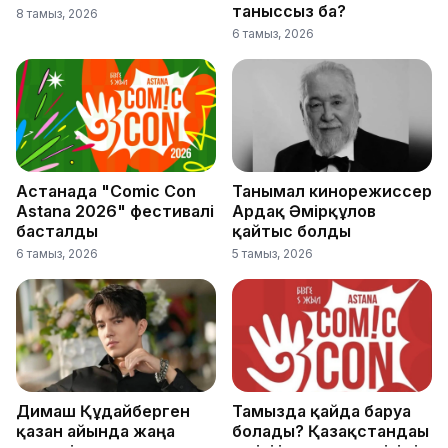
таныссыз ба?
8 тамыз, 2026
6 тамыз, 2026
Астанада "Comic Con
Танымал кинорежиссер
Astana 2026" фестивалі
Ардақ Әмірқұлов
басталды
қайтыс болды
6 тамыз, 2026
5 тамыз, 2026
Димаш Құдайберген
Тамызда қайда баруға
қазан айында жаңа
болады? Қазақстандағы