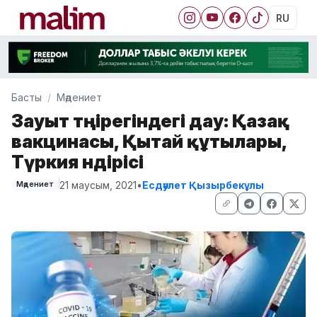
RU
Басты
Мәдениет
Зауыт төңірегіндегі дау: Қазақ
вакцинасы, Қытай құтылары,
Түркия өндірісі
21 маусым, 2021
•
Есдәулет Қызырбекұлы
Мәдениет