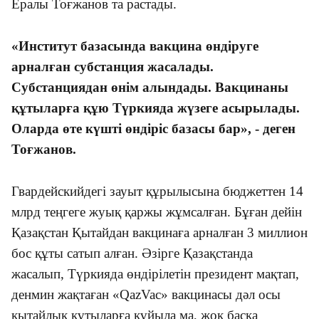
Ералы Тоғжанов та растады.
«Институт базасында вакцина өндіруге
арналған субстанция жасалады.
Субстанциядан өнім алындады. Вакцинаны
құтыларға құю Түркияда жүзеге асырылады.
Оларда өте күшті өндіріс базасы бар», - деген
Тоғжанов.
Гвардейскийдегі зауыт құрылысына бюджеттен 14
млрд теңгеге жуық қаржы жұмсалған. Бұған дейін
Қазақстан Қытайдан вакцинаға арналған 3 миллион
бос құты сатып алған. Әзірге Қазақстанда
жасалып, Түркияда өндірілетін президент мақтап,
денмин жақтаған «QazVac» вакцинасы дәл осы
қытайлық құтыларға құйыла ма, жоқ басқа