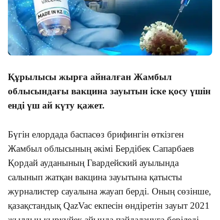
Құрылысы жырға айналған Жамбыл
облысындағы вакцина зауытын іске қосу үшін
енді үш ай күту қажет.
Бүгін елордада баспасөз брифингін өткізген
Жамбыл облысының әкімі Бердібек Сапарбаев
Қордай ауданының Гвардейский ауылында
салынып жатқан вакцина зауытына қатысты
журналистер сауалына жауап берді. Оның сөзінше,
қазақстандық QazVac екпесін өндіретін зауыт 2021
жылдың қыркүйек айында пайдалануға беріледі.