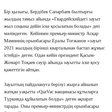
Бір қызығы, Бердібек Сапарбаев былтырғы
жылдың тамыз айында «Гвардейскийдегі зауыт
жыл соңына дейін іске қосылатын болады» деп
мәлімдеген. Кейіннен премьер-министр Асқар
Маминнің орынбасары Ералы Тоғжанов «зауыт
2021 жылдың бірінші кварталынан бастап жұмыс
істейді» деген. Одан кейін президент Қасым-
Жомарт Тоқаев сәуір айында зауытты іске қосу
қажеттігін айтқан.
Зауыттың пайдалануға берілуі жырға айналып
жатқан уақытта «QazVac вакцинасы құтыларға
Түркияда құйылатын болды» деген ақпарат
тарады. Оны премьер-министрдің орынбасары