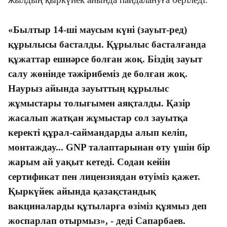
«Былтыр 14-ші маусым күні (зауыт-ред)
құрылысы басталды. Құрылыс басталғанда
құжаттар ешнәрсе болған жоқ. Біздің зауыт
салу жөнінде тәжірибеміз де болған жоқ.
Наурыз айында зауыттың құрылыс
жұмыстары толығымен аяқталды. Қазір
жасалып жатқан жұмыстар сол зауытқа
керекті құрал-саймандарды алып келіп,
монтаждау... GNP талаптарынан өту үшін бір
жарым ай уақыт кетеді. Содан кейін
сертификат пен лицензиядан өтуіміз қажет.
Қыркүйек айында қазақстандық
вакциналарды құтыларға өзіміз құямыз деп
жоспарлап отырмыз», - деді Сапарбаев.