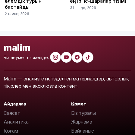
әлемдік турын
ең ірі іс-шаралар тізімі
бастайды
31 шілде, 2026
2 тамыз, 2026
malim
Біз әлеуметтік желіде:
Malim — анализге негізделген материалдар, авторлық
пікірлер мен эксклюзив контент.
Айдарлар
Қызмет
Саясат
Біз туралы
Аналитика
Жарнама
Қоғам
Байланыс