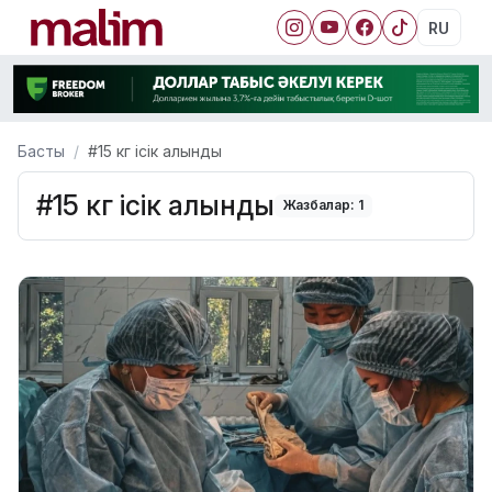
RU
Басты
#15 кг ісік алынды
#15 кг ісік алынды
Жазбалар: 1