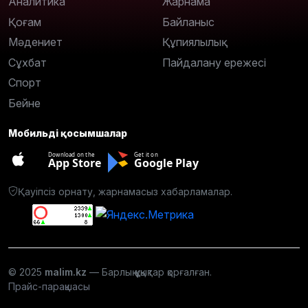
Аналитика
Жарнама
Қоғам
Байланыс
Мәдениет
Құпиялылық
Сұхбат
Пайдалану ережесі
Спорт
Бейне
Мобильді қосымшалар
Download on the
Get it on
App Store
Google Play
Қауіпсіз орнату, жарнамасыз хабарламалар.
© 2025
malim.kz
— Барлық құқықтар қорғалған.
Прайс-парақшасы