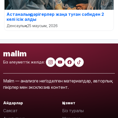
Астаналық дәрігерлер жаңа туған сәбиден 2
келі ісік алды
Денсаулық
•
25 маусым, 2026
malim
Біз әлеуметтік желіде:
Malim — анализге негізделген материалдар, авторлық
пікірлер мен эксклюзив контент.
Айдарлар
Қызмет
Саясат
Біз туралы