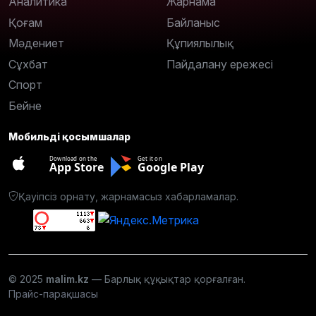
Аналитика
Жарнама
Қоғам
Байланыс
Мәдениет
Құпиялылық
Сұхбат
Пайдалану ережесі
Спорт
Бейне
Мобильді қосымшалар
Download on the
Get it on
App Store
Google Play
Қауіпсіз орнату, жарнамасыз хабарламалар.
© 2025
malim.kz
— Барлық құқықтар қорғалған.
Прайс-парақшасы