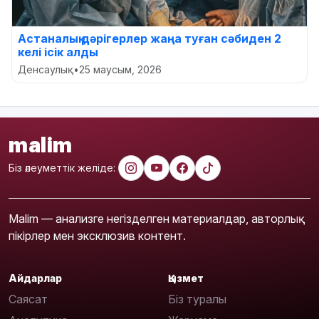
Астаналық дәрігерлер жаңа туған сәбиден 2
келі ісік алды
Денсаулық
•
25 маусым, 2026
malim
Біз әлеуметтік желіде:
Malim — анализге негізделген материалдар, авторлық
пікірлер мен эксклюзив контент.
Айдарлар
Қызмет
Саясат
Біз туралы