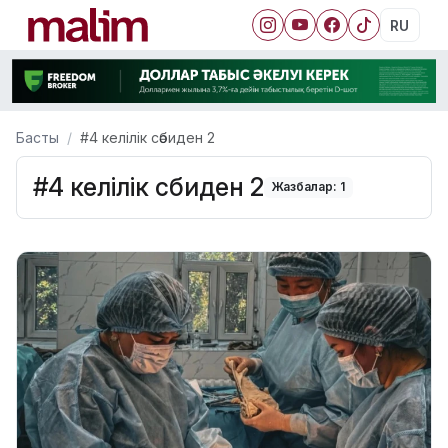
RU
Басты
#4 келілік сәбиден 2
#4 келілік сәбиден 2
Жазбалар: 1