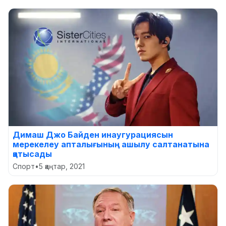
Димаш Джо Байден инаугурациясын
мерекелеу апталығының ашылу салтанатына
қатысады
Спорт
•
5 қаңтар, 2021