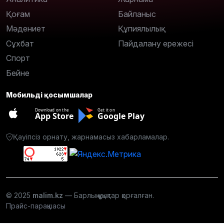
Қоғам
Байланыс
Мәдениет
Құпиялылық
Сұхбат
Пайдалану ережесі
Спорт
Бейне
Мобильді қосымшалар
Download on the
Get it on
App Store
Google Play
Қауіпсіз орнату, жарнамасыз хабарламалар.
© 2025
malim.kz
— Барлық құқықтар қорғалған.
Прайс-парақшасы