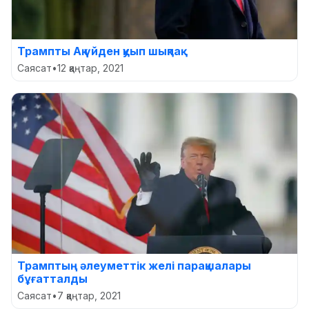
Трампты Ақ үйден қуып шықпақ
Саясат
•
12 қаңтар, 2021
Трамптың әлеуметтік желі парақшалары
бұғатталды
Саясат
•
7 қаңтар, 2021