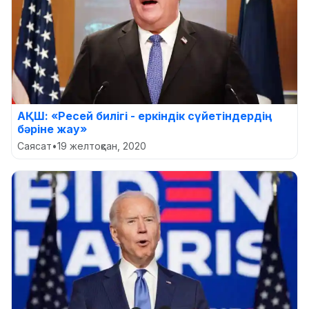
АҚШ: «Ресей билігі - еркіндік сүйетіндердің
бәріне жау»
Саясат
•
19 желтоқсан, 2020