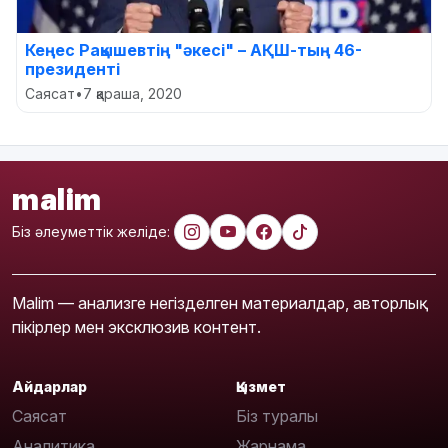
Кеңес Рақышевтің "әкесі" – АҚШ-тың 46-
президенті
Саясат
•
7 қараша, 2020
malim
Біз әлеуметтік желіде:
Malim — анализге негізделген материалдар, авторлық
пікірлер мен эксклюзив контент.
Айдарлар
Қызмет
Саясат
Біз туралы
Аналитика
Жарнама