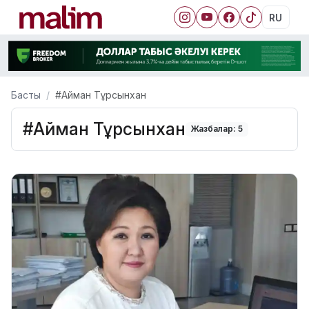
RU
Басты
#Айман Тұрсынхан
#Айман Тұрсынхан
Жазбалар: 5