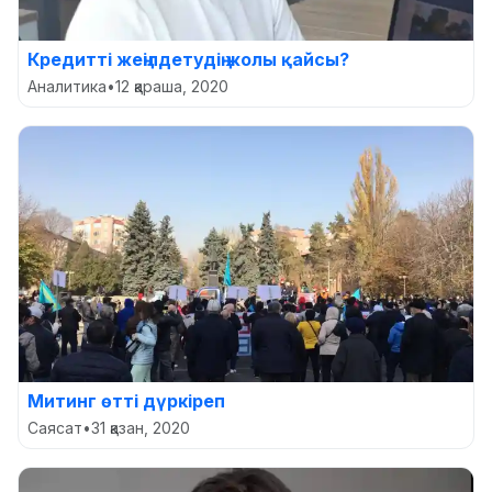
Кредитті жеңілдетудің жолы қайсы?
Аналитика
•
12 қараша, 2020
Митинг өтті дүркіреп
Саясат
•
31 қазан, 2020