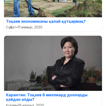
Тоқаев экономиканы қалай құтқармақ?
Сұқбат
•
11 мамыр, 2020
Карантин: Тоқаев 8 миллиард долларды
қайдан алды?
Қоғам
•
19 наурыз, 2020