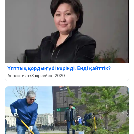
Ұлттық қордың түбі көрінді. Енді қайттік?
Аналитика
•
3 қыркүйек, 2020