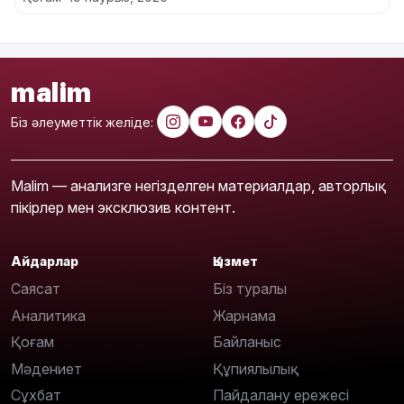
malim
Біз әлеуметтік желіде:
Malim — анализге негізделген материалдар, авторлық
пікірлер мен эксклюзив контент.
Айдарлар
Қызмет
Саясат
Біз туралы
Аналитика
Жарнама
Қоғам
Байланыс
Мәдениет
Құпиялылық
Сұхбат
Пайдалану ережесі