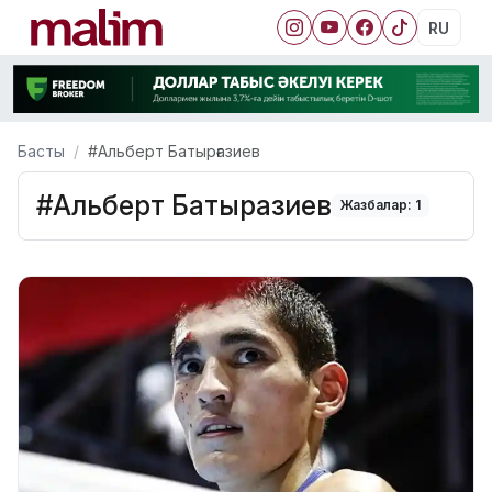
RU
Басты
#Альберт Батырғазиев
#Альберт Батырғазиев
Жазбалар: 1