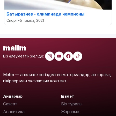
Батырғазиев - олимпиада чемпионы
Спорт
•
5 тамыз, 2021
malim
Біз әлеуметтік желіде:
Malim — анализге негізделген материалдар, авторлық
пікірлер мен эксклюзив контент.
Айдарлар
Қызмет
Саясат
Біз туралы
Аналитика
Жарнама