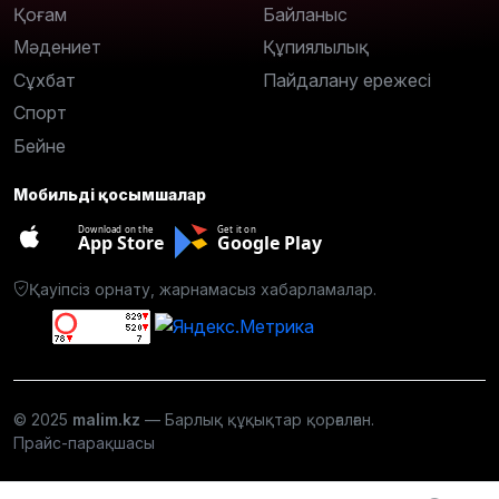
Қоғам
Байланыс
Мәдениет
Құпиялылық
Сұхбат
Пайдалану ережесі
Спорт
Бейне
Мобильді қосымшалар
Download on the
Get it on
App Store
Google Play
Қауіпсіз орнату, жарнамасыз хабарламалар.
© 2025
malim.kz
— Барлық құқықтар қорғалған.
Прайс-парақшасы