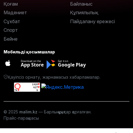
Қоғам
Байланыс
Мәдениет
Құпиялылық
Сұхбат
Пайдалану ережесі
Спорт
Бейне
Мобильді қосымшалар
Download on the
Get it on
App Store
Google Play
Қауіпсіз орнату, жарнамасыз хабарламалар.
© 2025
malim.kz
— Барлық құқықтар қорғалған.
Прайс-парақшасы