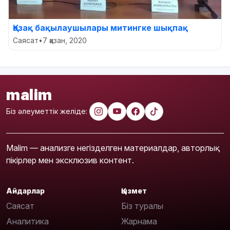
Қазақ бақылаушылары митингке шықпақ
Саясат
•
7 қазан, 2020
malim
Біз әлеуметтік желіде:
Malim — анализге негізделген материалдар, авторлық
пікірлер мен эксклюзив контент.
Айдарлар
Қызмет
Саясат
Біз туралы
Аналитика
Жарнама