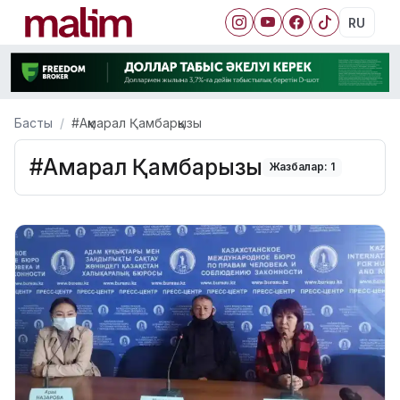
RU
Басты
#Ақмарал Қамбарқызы
#Ақмарал Қамбарқызы
Жазбалар: 1