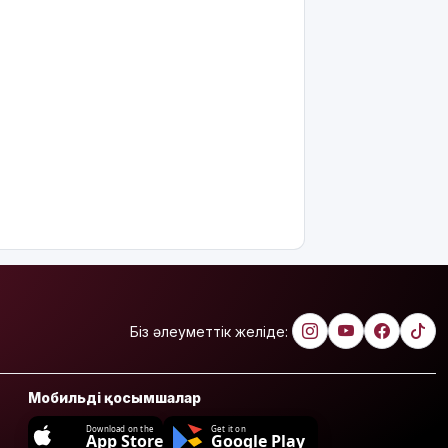
Біз әлеуметтік желіде:
Мобильді қосымшалар
Download on the
Get it on
App Store
Google Play