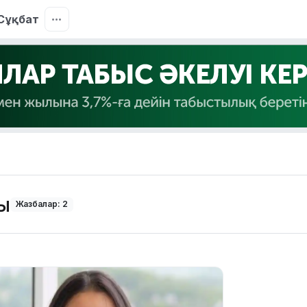
Сұқбат
ы
Жазбалар: 2