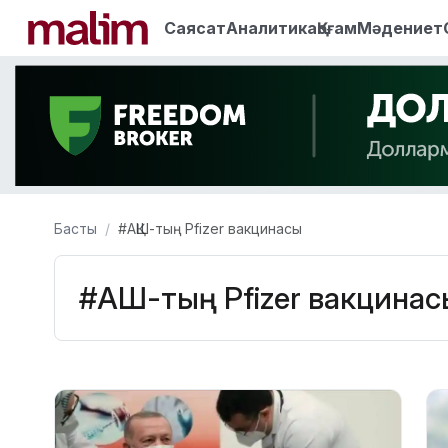
Саясат
Аналитика
Қоғам
Мәдениет
Басты
#АҚШ-тың Pfizer вакцинасы
#АҚШ-тың Pfizer вакцинас