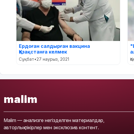
Ердоған салдырған вакцина
"
Қазақстанға келмек
а
Сұқбат
•
27 наурыз, 2021
Қ
malim
Malim — анализге негізделген материалдар,
авторлық пікірлер мен эксклюзив контент.