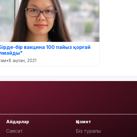
Бірде-бір вакцина 100 пайыз қорғай
лмайды"
оғам
•
8 ақпан, 2021
Айдарлар
Қызмет
Саясат
Біз туралы