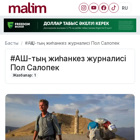
RU
Басты
#АҚШ-тың жиһанкез журналисі Пол Салопек
#АҚШ-тың жиһанкез журналисі
Пол Салопек
Жазбалар: 1