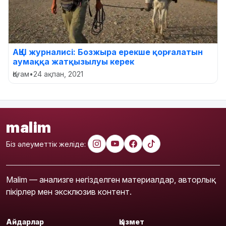
АҚШ журналисі: Бозжыра ерекше қорғалатын
аумаққа жатқызылуы керек
Қоғам
•
24 ақпан, 2021
malim
Біз әлеуметтік желіде:
Malim — анализге негізделген материалдар, авторлық
пікірлер мен эксклюзив контент.
Айдарлар
Қызмет