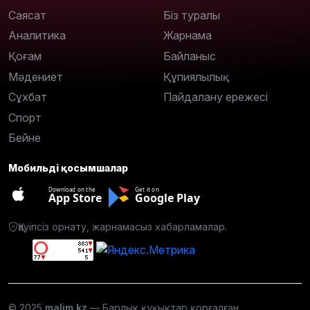
Саясат
Біз туралы
Аналитика
Жарнама
Қоғам
Байланыс
Мәдениет
Құпиялылық
Сұхбат
Пайдалану ережесі
Спорт
Бейне
Мобильді қосымшалар
Download on the
Get it on
App Store
Google Play
Қауіпсіз орнату, жарнамасыз хабарламалар.
© 2025
malim.kz
— Барлық құқықтар қорғалған.