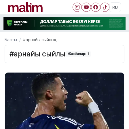
RU
Басты
#арнайы сыйлық
#арнайы сыйлық
Жазбалар: 1