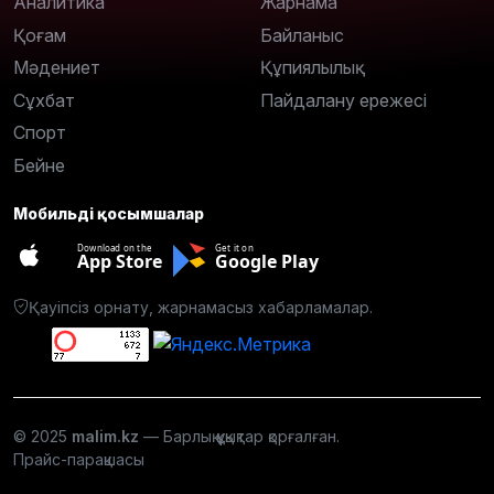
Аналитика
Жарнама
Қоғам
Байланыс
Мәдениет
Құпиялылық
Сұхбат
Пайдалану ережесі
Спорт
Бейне
Мобильді қосымшалар
Download on the
Get it on
App Store
Google Play
Қауіпсіз орнату, жарнамасыз хабарламалар.
© 2025
malim.kz
— Барлық құқықтар қорғалған.
Прайс-парақшасы