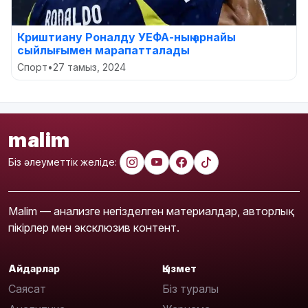
Криштиану Роналду УЕФА-ның арнайы
сыйлығымен марапатталады
Спорт
•
27 тамыз, 2024
malim
Біз әлеуметтік желіде:
Malim — анализге негізделген материалдар, авторлық
пікірлер мен эксклюзив контент.
Айдарлар
Қызмет
Саясат
Біз туралы