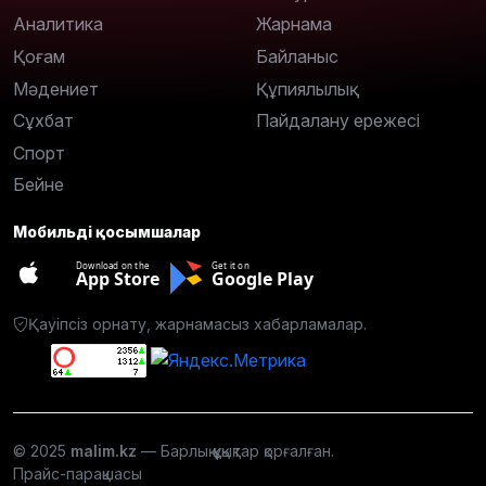
Аналитика
Жарнама
Қоғам
Байланыс
Мәдениет
Құпиялылық
Сұхбат
Пайдалану ережесі
Спорт
Бейне
Мобильді қосымшалар
Download on the
Get it on
App Store
Google Play
Қауіпсіз орнату, жарнамасыз хабарламалар.
© 2025
malim.kz
— Барлық құқықтар қорғалған.
Прайс-парақшасы