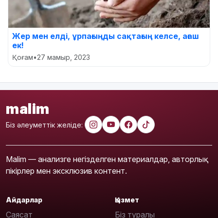
Жер мен елді, ұрпағыңды сақтағың келсе, ағаш
ек!
Қоғам
•
27 мамыр, 2023
malim
Біз әлеуметтік желіде:
Malim — анализге негізделген материалдар, авторлық
пікірлер мен эксклюзив контент.
Айдарлар
Қызмет
Саясат
Біз туралы