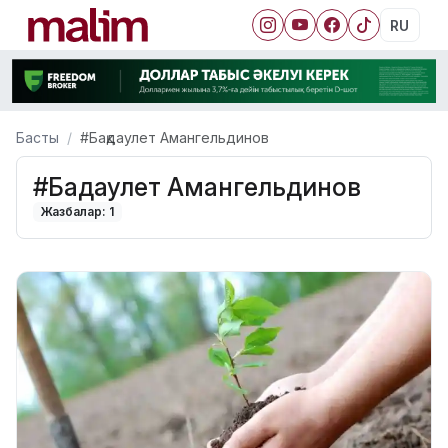
RU
Басты
#Бақдаулет Аман­гельдинов
#Бақдаулет Аман­гельдинов
Жазбалар: 1