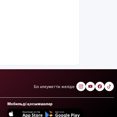
Біз әлеуметтік желіде:
Мобильді қосымшалар
Download on the
Get it on
App Store
Google Play