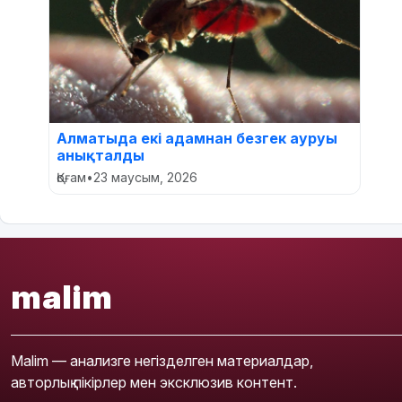
Алматыда екі адамнан безгек ауруы
анықталды
Қоғам
•
23 маусым, 2026
malim
Malim — анализге негізделген материалдар,
авторлық пікірлер мен эксклюзив контент.