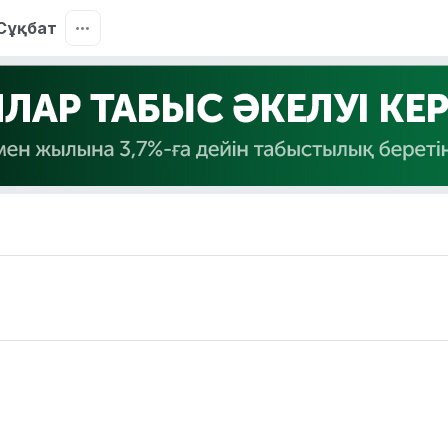
Сұқбат