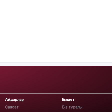
Айдарлар
Қызмет
Саясат
Біз туралы