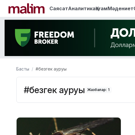
Саясат
Аналитика
Қоғам
Мәдениет
Басты
#безгек ауруы
#безгек ауруы
Жазбалар: 1