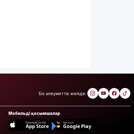
Біз әлеуметтік желіде:
Мобильді қосымшалар
Download on the
Get it on
App Store
Google Play