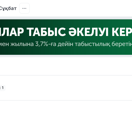
Сұқбат
 1