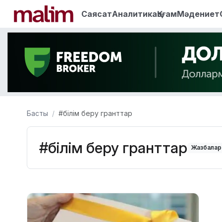
Саясат
Аналитика
Қоғам
Мәдениет
Басты
#білім беру гранттар
#білім беру гранттар
Жазбалар: