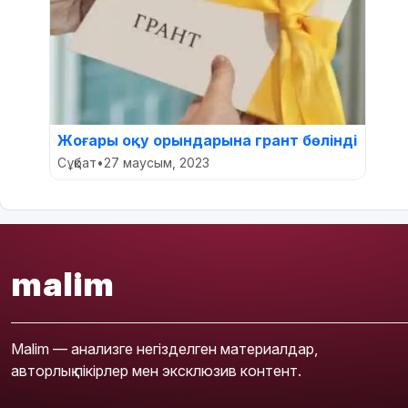
Жоғары оқу орындарына грант бөлінді
Сұқбат
•
27 маусым, 2023
malim
Malim — анализге негізделген материалдар,
авторлық пікірлер мен эксклюзив контент.