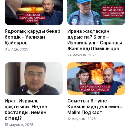
Ядролық қаруды бекер
Иранға жақтасқан
бердік – Уәлихан
дұрыс па? Бізге –
Қайсаров
Израиль үлгі. Сарапшы
Жангелді Шымшықов
3 шілде, 2025
24 маусым, 2025
Иран-Израиль
Соғыстың бітуіне
қақтығысы. Неден
Кремль мүдделі емес.
басталды, немен
Malim.Подкаст
бітеді?
12 маусым, 2025
18 маусым, 2025