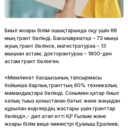
Биыл жоғары білім ошықтарында оқу үшін 88
мың грант бөлінді. Бакалавриатқа – 73 мыңға
жуық грант бөлінсе, магистратураға – 13
мыңнан астам, докторантураға – 1800-ден
астам грант бөлінген.
«Мемлекет басшысының тапсырмасы
бойынша барлық гранттың 60% техникалық
мамандықтарға бөлінді. Сонымен қатар биыл
халық тығыз қоныстанған батыс және жаңадан
құрылған өңірлердің жастары үшін гранттар
бөлінді»,- деп атап өтті ҚР Ғылым және
жоғары білім вице-министрі Қуаныш Ерғалиев.