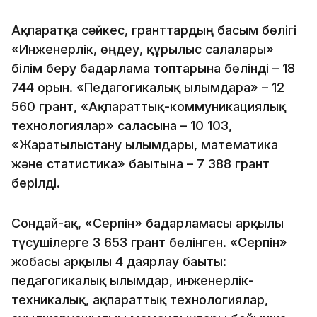
Ақпаратқа сәйкес, гранттардың басым бөлігі
«Инженерлік, өңдеу, құрылыс салалары»
білім беру бағдарлама топтарына бөлінді – 18
744 орын. «Педагогикалық ғылымдарға» – 12
560 грант, «Ақпараттық-коммуникациялық
технологиялар» саласына – 10 103,
«Жаратылыстану ғылымдары, математика
және статистика» бағытына – 7 388 грант
берілді.
Сондай-ақ, «Серпін» бағдарламасы арқылы
түсушілерге 3 653 грант бөлінген. «Серпін»
жобасы арқылы 4 даярлау бағыты:
педагогикалық ғылымдар, инженерлік-
техникалық, ақпараттық технологиялар,