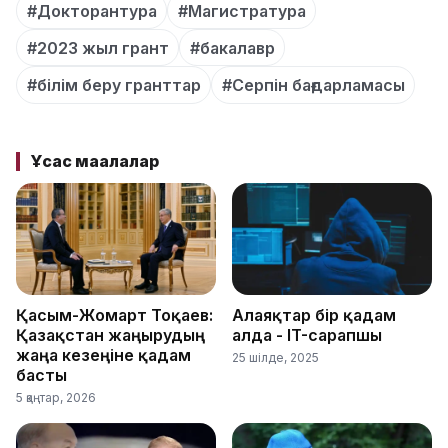
#Докторантура
#Магистратура
#2023 жыл грант
#бакалавр
#білім беру гранттар
#Серпін бағдарламасы
Ұқсас мақалалар
Қасым-Жомарт Тоқаев:
Алаяқтар бір қадам
Қазақстан жаңғырудың
алда - IT-сарапшы
жаңа кезеңіне қадам
25 шілде, 2025
басты
5 қаңтар, 2026