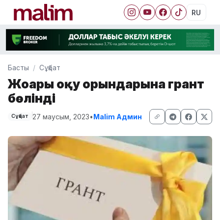
RU
Басты
Сұқбат
Жоғары оқу орындарына грант
бөлінді
27 маусым, 2023
•
Malim Админ
Сұқбат