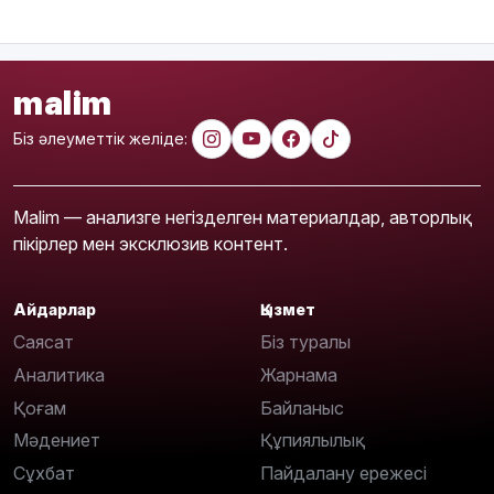
malim
Біз әлеуметтік желіде:
Malim — анализге негізделген материалдар, авторлық
пікірлер мен эксклюзив контент.
Айдарлар
Қызмет
Саясат
Біз туралы
Аналитика
Жарнама
Қоғам
Байланыс
Мәдениет
Құпиялылық
Сұхбат
Пайдалану ережесі