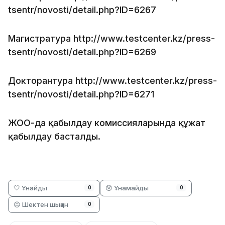
tsentr/novosti/detail.php?ID=6267
Магистратура http://www.testcenter.kz/press-
tsentr/novosti/detail.php?ID=6269
Докторантура http://www.testcenter.kz/press-
tsentr/novosti/detail.php?ID=6271
ЖОО-да қабылдау комиссияларында құжат
қабылдау басталды.
🤍 Ұнайды
😞 Ұнамайды
0
0
😡 Шектен шыққан
0