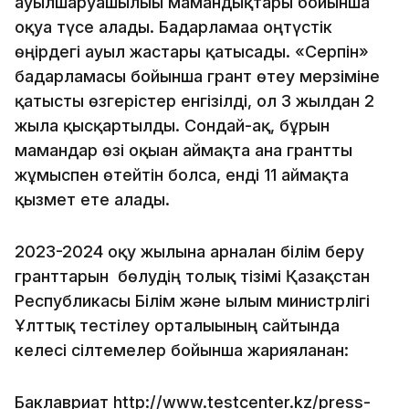
ауылшаруашылығы мамандықтары бойынша
оқуға түсе алады. Бағдарламаға оңтүстік
өңірдегі ауыл жастары қатысады. «Серпін»
бағдарламасы бойынша грант өтеу мерзіміне
қатысты өзгерістер енгізілді, ол 3 жылдан 2
жылға қысқартылды. Сондай-ақ, бұрын
мамандар өзі оқыған аймақта ғана грантты
жұмыспен өтейтін болса, енді 11 аймақта
қызмет ете алады.
2023-2024 оқу жылына арналған білім беру
гранттарын бөлудің толық тізімі Қазақстан
Республикасы Білім және ғылым министрлігі
Ұлттық тестілеу орталығының сайтында
келесі сілтемелер бойынша жарияланған:
Баклавриат http://www.testcenter.kz/press-