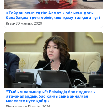
«Тойдан асып түсті»: Алматы облысындағы
балабақша түлектерінің кеші қызу талқыға түсті
Қоғам
•
30 мамыр, 2026
"Тыйым салынады": Еліміздің бас педагогы
ата-аналардың бас қайғысына айналған
мәселеге нүкте қойды
Білім-ғылым
•
13 сәуір, 2026