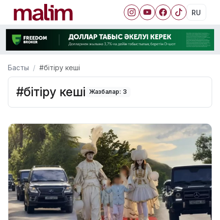
RU
Басты
#бітіру кеші
#бітіру кеші
Жазбалар: 3