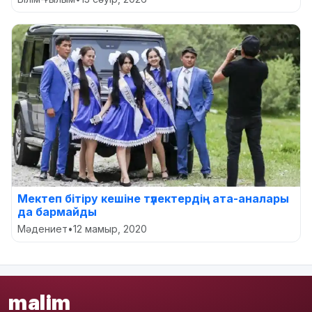
Мектеп бітіру кешіне түлектердің ата-аналары
да бармайды
Мәдениет
•
12 мамыр, 2020
malim