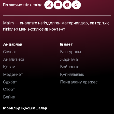
Біз әлеуметтік желіде:
Malim — анализге негізделген материалдар, авторлық
пікірлер мен эксклюзив контент.
Айдарлар
Қызмет
Саясат
Біз туралы
Аналитика
Жарнама
Қоғам
Байланыс
Мәдениет
Құпиялылық
Сұхбат
Пайдалану ережесі
Спорт
Бейне
Мобильді қосымшалар