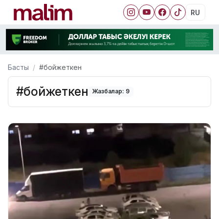
RU
Басты
#бойжеткен
#бойжеткен
Жазбалар: 9