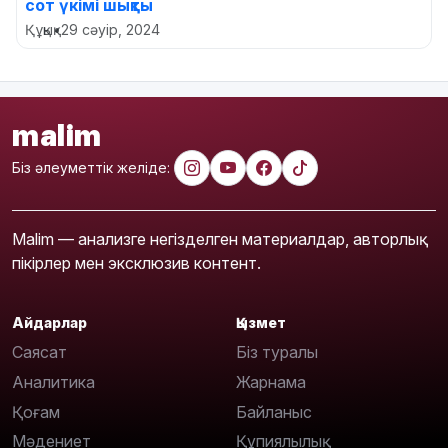
сот үкімі шықты
Құқық
•
29 сәуір, 2024
malim
Біз әлеуметтік желіде:
Malim — анализге негізделген материалдар, авторлық
пікірлер мен эксклюзив контент.
Айдарлар
Қызмет
Саясат
Біз туралы
Аналитика
Жарнама
Қоғам
Байланыс
Мәдениет
Құпиялылық