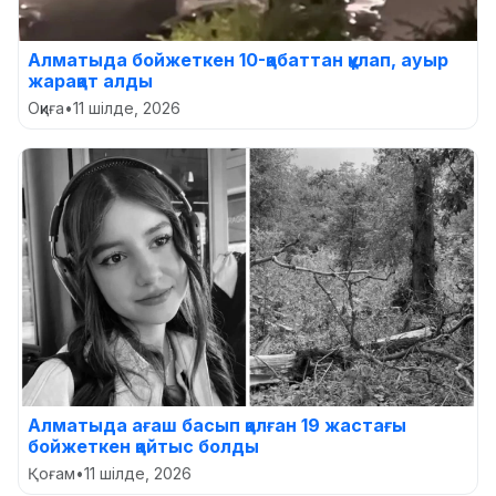
Алматыда бойжеткен 10-қабаттан құлап, ауыр
жарақат алды
Оқиға
•
11 шілде, 2026
Алматыда ағаш басып қалған 19 жастағы
бойжеткен қайтыс болды
Қоғам
•
11 шілде, 2026