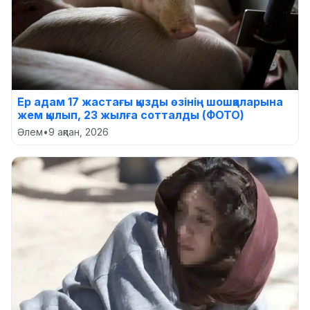
Ер адам 17 жастағы қызды өзінің шошқаларына
жем қылып, 23 жылға сотталды (ФОТО)
Әлем
•
9 ақпан, 2026