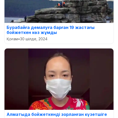
Бурабайға демалуға барған 19 жастағы
бойжеткен көз жұмды
Қоғам
•
30 шілде, 2024
Алматыда бойжеткенді зорланған күзетшіге