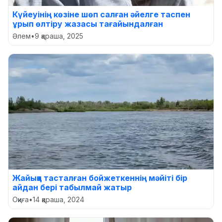
Күйеуінің көзіне шөп салған әйелге таспен
ұрып өлтіру жазасы тағайындалған
Әлем
•
9 қараша, 2025
Жайыққа тасталған бойжеткеннің мәйіті бір
айдан бері табылмай жатыр
Оқиға
•
14 қараша, 2024