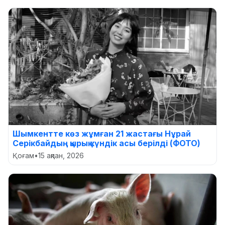
Шымкентте көз жұмған 21 жастағы Нұрай
Серікбайдың қырық күндік асы берілді (ФОТО)
Қоғам
•
15 ақпан, 2026