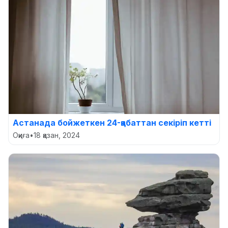
Астанада бойжеткен 24-қабаттан секіріп кетті
Оқиға
•
18 қазан, 2024