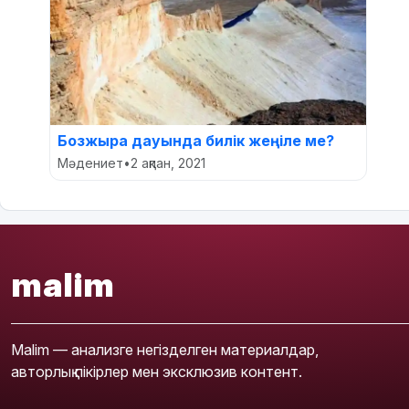
Бозжыра дауында билік жеңіле ме?
Мәдениет
•
2 ақпан, 2021
malim
Malim — анализге негізделген материалдар,
авторлық пікірлер мен эксклюзив контент.