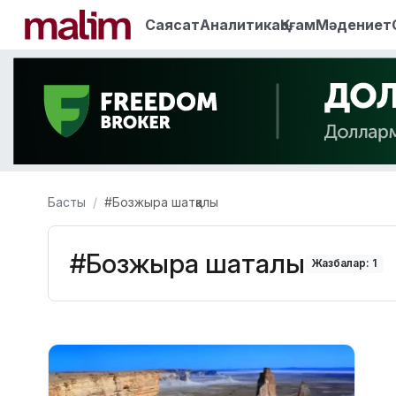
Саясат
Аналитика
Қоғам
Мәдениет
Басты
#Бозжыра шатқалы
#Бозжыра шатқалы
Жазбалар: 1