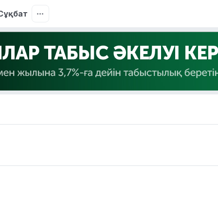
Сұқбат