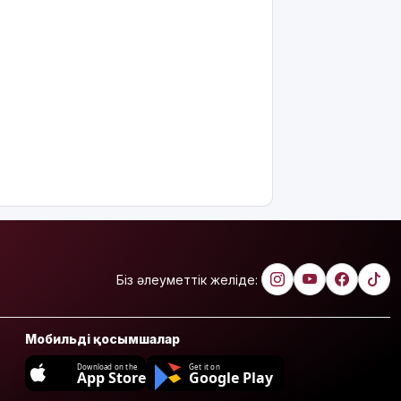
Біз әлеуметтік желіде:
Мобильді қосымшалар
Download on the
Get it on
App Store
Google Play