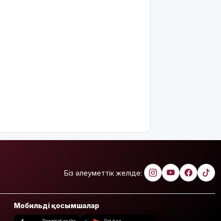
Біз әлеуметтік желіде:
Мобильді қосымшалар
Download on the
Get it on