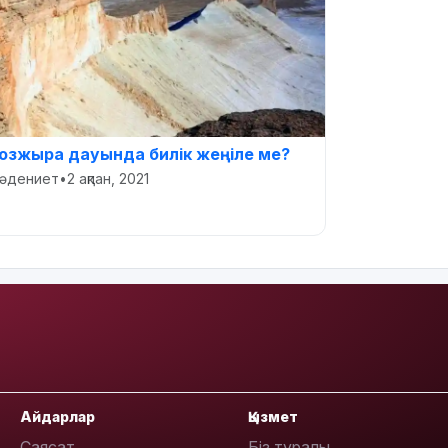
озжыра дауында билік жеңіле ме?
әдениет
•
2 ақпан, 2021
Айдарлар
Қызмет
Саясат
Біз туралы