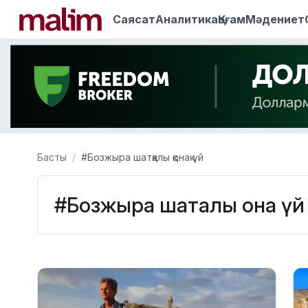
Саясат
Аналитика
Қоғам
Мәдениет
Басты
#Бозжыра шатқалы қонақ үй
#Бозжыра шатқалы қонақ үй