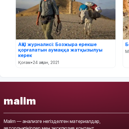
АҚШ журналисі: Бозжыра ерекше
Б
қорғалатын аумаққа жатқызылуы
М
керек
Қоғам
•
24 ақпан, 2021
malim
Malim — анализге негізделген материалдар,
авторлық пікірлер мен эксклюзив контент.