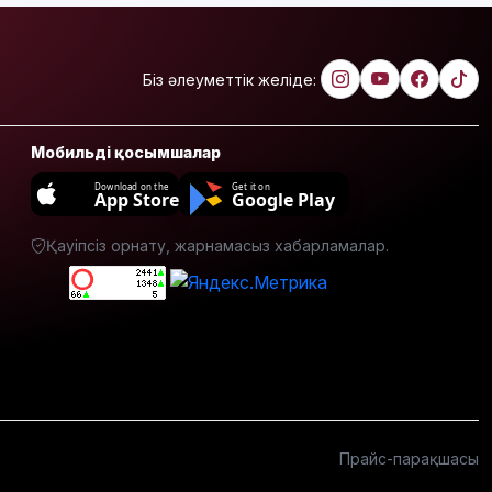
Біз әлеуметтік желіде:
Мобильді қосымшалар
Download on the
Get it on
App Store
Google Play
Қауіпсіз орнату, жарнамасыз хабарламалар.
Прайс-парақшасы