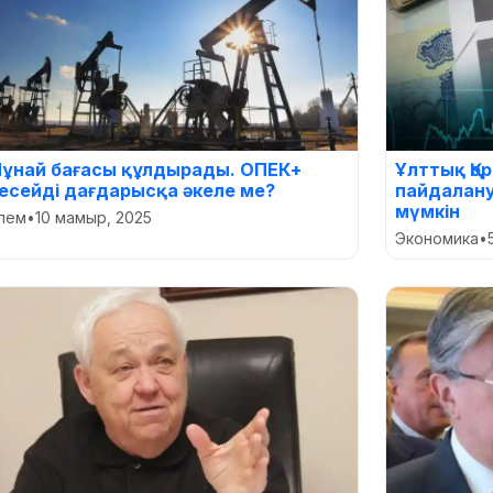
ұнай бағасы құлдырады. ОПЕК+
Ұлттық Қо
есейді дағдарысқа әкеле ме?
пайдалану
мүмкін
лем
•
10 мамыр, 2025
Экономика
•