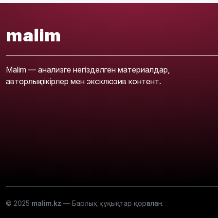
malim
Malim — анализге негізделген материалдар,
авторлық пікірлер мен эксклюзив контент.
© 2025
malim.kz
— Барлық құқықтар қорғалған.