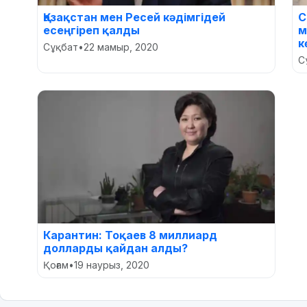
Қазақстан мен Ресей кәдімгідей
С
есеңгіреп қалды
м
к
Сұқбат
•
22 мамыр, 2020
С
Карантин: Тоқаев 8 миллиард
долларды қайдан алды?
Қоғам
•
19 наурыз, 2020