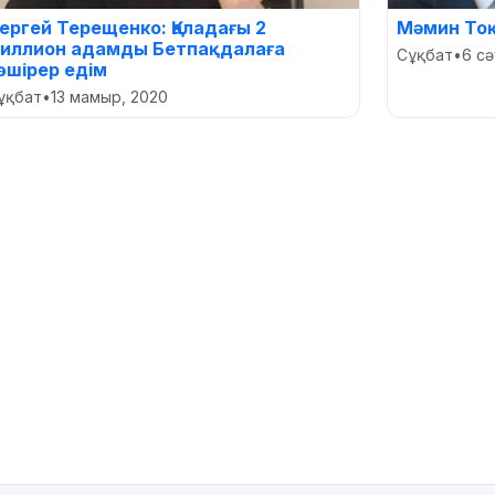
ергей Терещенко: Қаладағы 2
Мәмин То
иллион адамды Бетпақдалаға
Сұқбат
•
6 сә
өшірер едім
ұқбат
•
13 мамыр, 2020