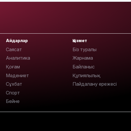
Айдарлар
Қызмет
Саясат
Біз туралы
Аналитика
Жарнама
Қоғам
Байланыс
Мәдениет
Құпиялылық
Сұхбат
Пайдалану ережесі
Спорт
Бейне