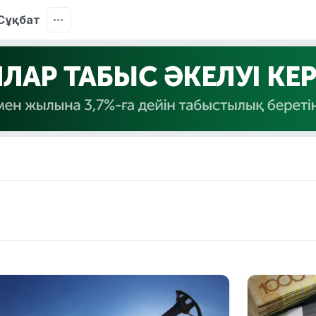
Сұқбат