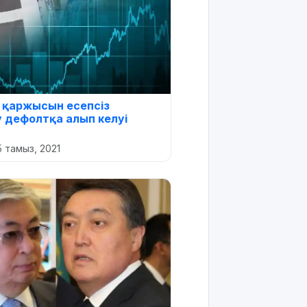
р қаржысын есепсіз
 дефолтқа алып келуі
5 тамыз, 2021