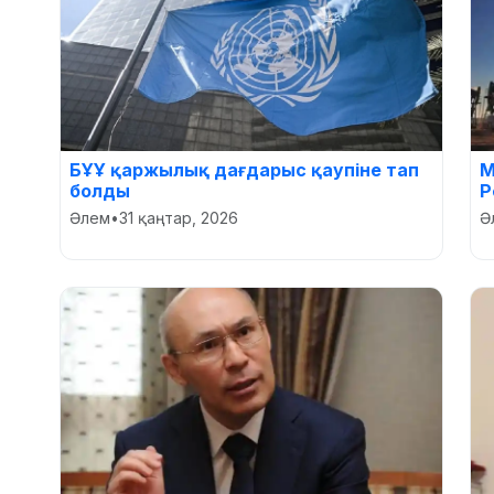
БҰҰ қаржылық дағдарыс қаупіне тап
М
болды
Р
Әлем
•
31 қаңтар, 2026
Ә