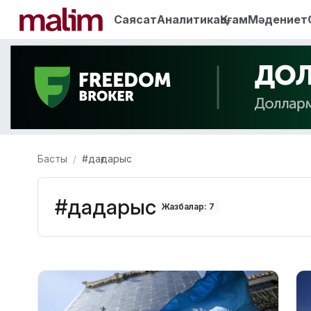
Саясат
Аналитика
Қоғам
Мәдениет
Басты
#дағдарыс
#дағдарыс
Жазбалар: 7