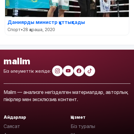
Даниярды министр құттықтады
Спорт
•
28 қараша, 2020
malim
Біз әлеуметтік желіде:
Malim — анализге негізделген материалдар, авторлық
пікірлер мен эксклюзив контент.
Айдарлар
Қызмет
Саясат
Біз туралы