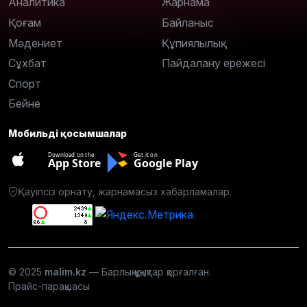
Аналитика
Жарнама
Қоғам
Байланыс
Мәдениет
Құпиялылық
Сұхбат
Пайдалану ережесі
Спорт
Бейне
Мобильді қосымшалар
Download on the
Get it on
App Store
Google Play
Қауіпсіз орнату, жарнамасыз хабарламалар.
© 2025
malim.kz
— Барлық құқықтар қорғалған.
Прайс-парақшасы