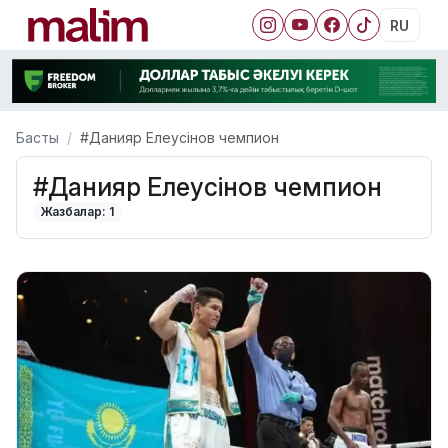
RU
Басты
#Данияр Елеусінов чемпион
#Данияр Елеусінов чемпион
Жазбалар: 1