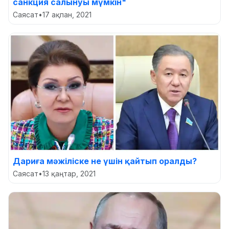
санкция салынуы мүмкін"
Саясат
•
17 ақпан, 2021
Дариға мәжіліске не үшін қайтып оралды?
Саясат
•
13 қаңтар, 2021