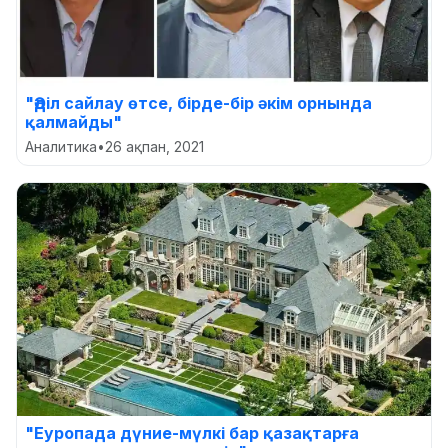
"Әділ сайлау өтсе, бірде-бір әкім орнында
қалмайды"
Аналитика
•
26 ақпан, 2021
"Еуропада дүние-мүлкі бар қазақтарға