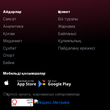
Айдарлар
Қызмет
Саясат
Біз туралы
Аналитика
Жарнама
Қоғам
Байланыс
Мәдениет
Құпиялылық
Сұхбат
Пайдалану ережесі
Спорт
Бейне
Мобильді қосымшалар
Download on the
Get it on
App Store
Google Play
Қауіпсіз орнату, жарнамасыз хабарламалар.