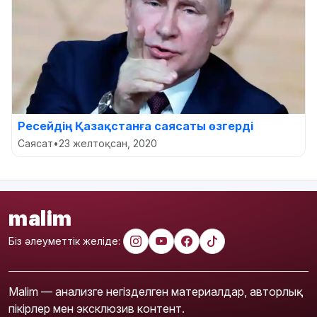
Ресейдің Қазақстанға саясаты өзгерді
Саясат
•
23 желтоқсан, 2020
malim
Біз әлеуметтік желіде:
Malim — анализге негізделген материалдар, авторлық
пікірлер мен эксклюзив контент.