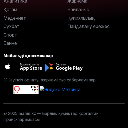
Аналитика
Жарнама
Қоғам
Байланыс
Мәдениет
Құпиялылық
Сұхбат
Пайдалану ережесі
Спорт
Бейне
Мобильді қосымшалар
Download on the
Get it on
App Store
Google Play
Қауіпсіз орнату, жарнамасыз хабарламалар.
© 2025
malim.kz
— Барлық құқықтар қорғалған.
Прайс-парақшасы