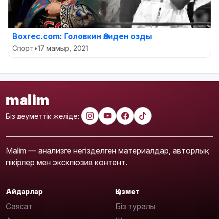
Boxrec.com: Головкин Әлиден озды
Спорт
•
17 мамыр, 2021
malim
Біз әлеуметтік желіде:
Malim — анализге негізделген материалдар, авторлық
пікірлер мен эксклюзив контент.
Айдарлар
Қызмет
Саясат
Біз туралы