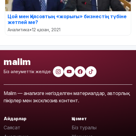
Цой мен Қиясовтың «жорығы» бизнестің түбіне
жетпей ме?
Аналитика
•
12 қазан, 2021
malim
Біз әлеуметтік желіде:
Malim — анализге негізделген материалдар, авторлық
пікірлер мен эксклюзив контент.
Айдарлар
Қызмет
Саясат
Біз туралы