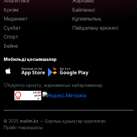
Аналитика
Жарнама
Қоғам
Байланыс
Мәдениет
Құпиялылық
Сұхбат
Пайдалану ережесі
Спорт
Бейне
Мобильді қосымшалар
Download on the
Get it on
App Store
Google Play
Қауіпсіз орнату, жарнамасыз хабарламалар.
© 2025
malim.kz
— Барлық құқықтар қорғалған.
Прайс-парақшасы