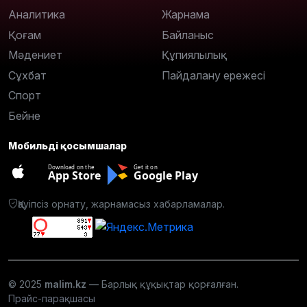
Аналитика
Жарнама
Қоғам
Байланыс
Мәдениет
Құпиялылық
Сұхбат
Пайдалану ережесі
Спорт
Бейне
Мобильді қосымшалар
Download on the
Get it on
App Store
Google Play
Қауіпсіз орнату, жарнамасыз хабарламалар.
© 2025
malim.kz
— Барлық құқықтар қорғалған.
Прайс-парақшасы