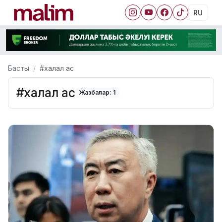
RU
Басты
#халал ас
#халал ас
Жазбалар: 1