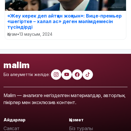
«Жеу керек деп айтқан жоқпын»: Вице-премьер
«шегіртке – халал ас» деген мәлімдемесін
түсіндірді
Қоғам
•
13 маусым, 2024
malim
Біз әлеуметтік желіде:
Malim — анализге негізделген материалдар, авторлық
пікірлер мен эксклюзив контент.
Айдарлар
Қызмет
Саясат
Біз туралы