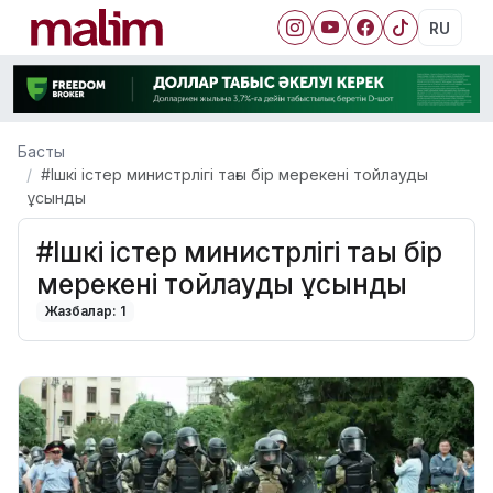
RU
Басты
#Ішкі істер министрлігі тағы бір мерекені тойлауды
ұсынды
#Ішкі істер министрлігі тағы бір
мерекені тойлауды ұсынды
Жазбалар: 1