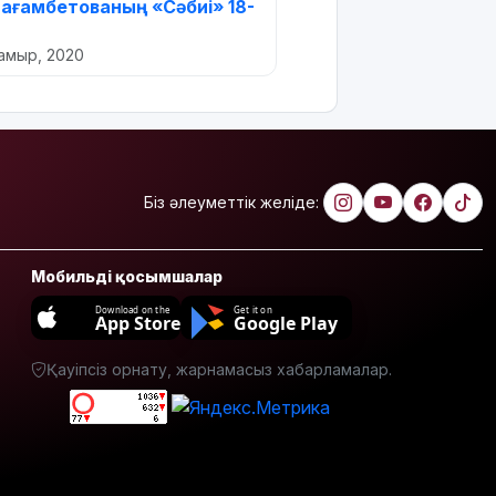
ағамбетованың «Сәбиі» 18-
мамыр, 2020
Біз әлеуметтік желіде:
Мобильді қосымшалар
Download on the
Get it on
App Store
Google Play
Қауіпсіз орнату, жарнамасыз хабарламалар.