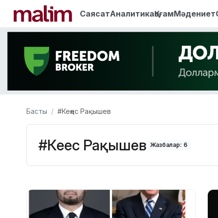
Саясат
Аналитика
Қоғам
Мәдениет
Басты
#Кеңес Рақышев
#Кеңес Рақышев
Жазбалар: 6