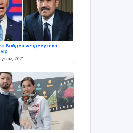
ен Байден кездесуі сөз
тыр
аусым, 2021