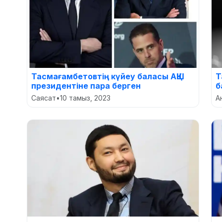
Тасмағамбетовтің күйеу баласы АҚШ
Т
президентіне пара берген
б
Саясат
•
10 тамыз, 2023
А