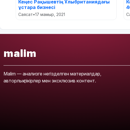
Кеңес Рақышевтің Ұлыбританиядағы
К
ұстара бизнесі
4
Саясат
•
17 мамыр, 2021
С
malim
Malim — анализге негізделген материалдар,
авторлық пікірлер мен эксклюзив контент.