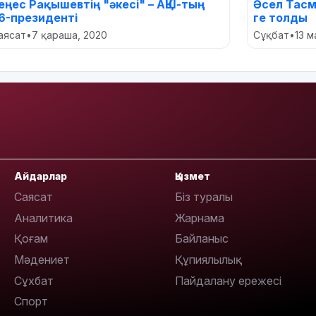
еңес Рақышевтің "әкесі" – АҚШ-тың
Әсел Тасм
6-президенті
ге толды
аясат
•
7 қараша, 2020
Сұқбат
•
13 
Айдарлар
Қызмет
Саясат
Біз туралы
Аналитика
Жарнама
Қоғам
Байланыс
Мәдениет
Құпиялылық
Сұхбат
Пайдалану ережесі
Спорт