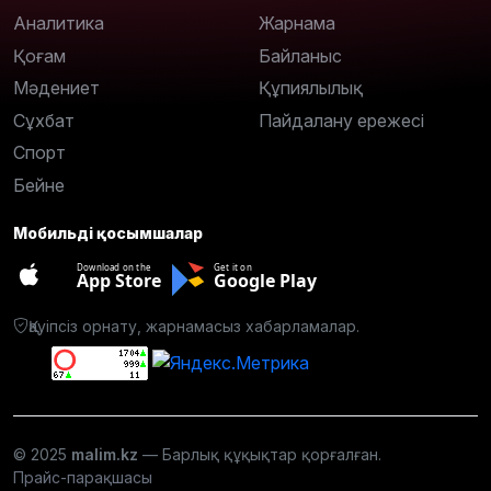
Аналитика
Жарнама
Қоғам
Байланыс
Мәдениет
Құпиялылық
Сұхбат
Пайдалану ережесі
Спорт
Бейне
Мобильді қосымшалар
Download on the
Get it on
App Store
Google Play
Қауіпсіз орнату, жарнамасыз хабарламалар.
© 2025
malim.kz
— Барлық құқықтар қорғалған.
Прайс-парақшасы