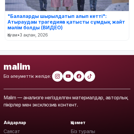
"Балаларды шырылдатып алып кетті":
Атыраудағы трагедияға қатысты сұмдық жайт
мәлім болды (ВИДЕО)
Қоғам
•
3 ақпан, 2026
malim
Біз әлеуметтік желіде:
Malim — анализге негізделген материалдар, авторлық
пікірлер мен эксклюзив контент.
Айдарлар
Қызмет
Саясат
Біз туралы