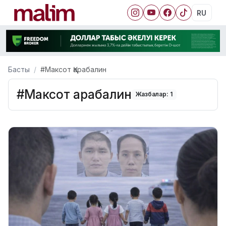
RU
Басты
#Максот Қарабалин
#Максот Қарабалин
Жазбалар: 1