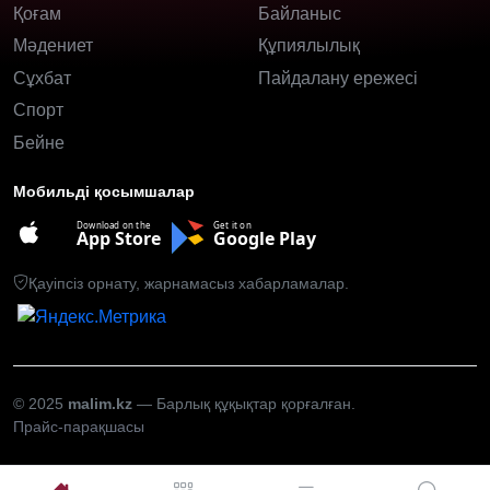
Қоғам
Байланыс
Мәдениет
Құпиялылық
Сұхбат
Пайдалану ережесі
Спорт
Бейне
Мобильді қосымшалар
Download on the
Get it on
App Store
Google Play
Қауіпсіз орнату, жарнамасыз хабарламалар.
© 2025
malim.kz
— Барлық құқықтар қорғалған.
Прайс-парақшасы