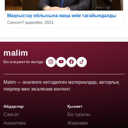
Маңғыстау облысына жаңа әкім тағайындалды
Саясат
•
7 қыркүйек, 2021
malim
Біз әлеуметтік желіде:
Malim — анализге негізделген материалдар, авторлық
пікірлер мен эксклюзив контент.
Айдарлар
Қызмет
Саясат
Біз туралы
Аналитика
Жарнама