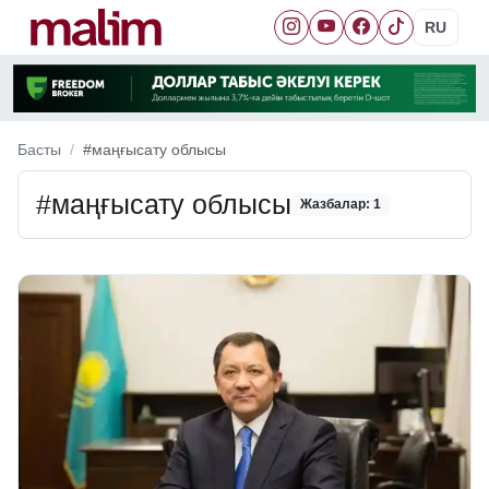
RU
Басты
#маңғысату облысы
#маңғысату облысы
Жазбалар: 1