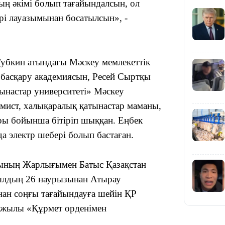
ң әкімі болып тағайындалсын, ол
рі лауазымынан босатылсын», -
убкин атындағы Мәскеу мемлекеттік
18:50
к басқару академиясын, Ресей Сыртқы
ынастар университеті» Мәскеу
омист, халықаралық қатынастар маманы,
ары бойынша бітіріп шыққан. Еңбек
 электр шебері болып бастаған.
ының Жарлығымен Батыс Қазақстан
17:33
ылдың 26 наурызынан Атырау
ан соңғы тағайындауға шейін ҚР
0 жылы «Құрмет орденімен