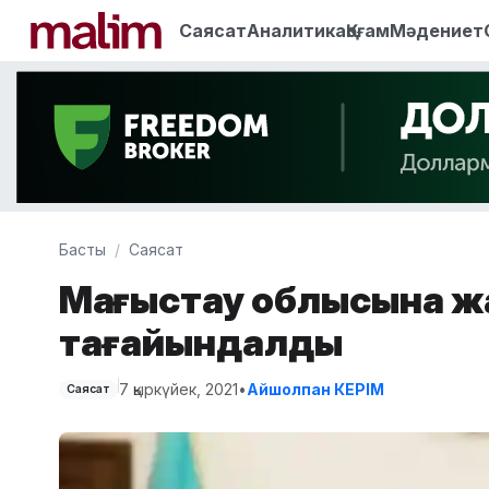
Саясат
Аналитика
Қоғам
Мәдениет
Басты
Саясат
Маңғыстау облысына жа
тағайындалды
7 қыркүйек, 2021
•
Айшолпан КЕРІМ
Саясат