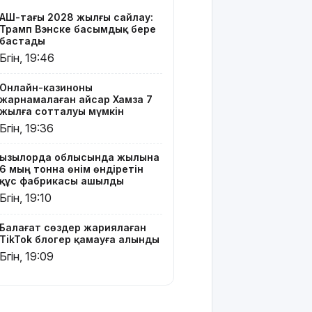
блогер
АҚШ-тағы 2028 жылғы сайлау:
қамауға
Трамп Вэнске басымдық бере
алынды
бастады
Бүгін, 19:46
Құтқарушылар
3,5 мың
Онлайн-казиноны
метр
жарнамалаған Қайсар Хамза 7
биіктіктегі
жылға сотталуы мүмкін
туристерге
Бүгін, 19:36
көмек
көрсетті
Қызылорда облысында жылына
6 мың тонна өнім өндіретін
Еңбек
құс фабрикасы ашылды
кодексінде
Бүгін, 19:10
өзгеріс
көп: енді
Балағат сөздер жариялаған
жұмысқа
TikTok блогер қамауға алынды
қабылдаудан
Бүгін, 19:09
бас
тартудың
себебі
жазбаша