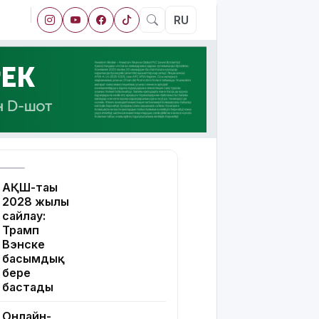
RU
АҚШ-тағы
2028 жылғы
сайлау:
Трамп
Вэнске
басымдық
бере
бастады
Онлайн-