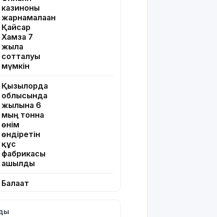
казиноны
жарнамалаған
Қайсар
Хамза 7
жылға
сотталуы
мүмкін
Қызылорда
облысында
жылына 6
мың тонна
өнім
өндіретін
құс
фабрикасы
ашылды
Балағат
сөздер
жариялаған
лды
TikTok