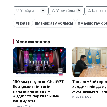
🤍 Ұнайды
😞 Ұнамайды
😡 Шектен 
0
0
#Ноғаев
#маңғысату облысы
#маңғыстау об
Ұқсас мақалалар
160 мың педагог ChatGPT
Тоқаев «Бәйтере
Edu қызметін тегін
холдингінің даму
пайдалана алады –
жоспарымен тан
«Әділет» партиясының
5 тамыз, 2026
кандидаты
5 тамыз, 2026