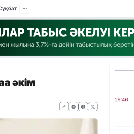
Сұқбат
ңа әкім
19:46