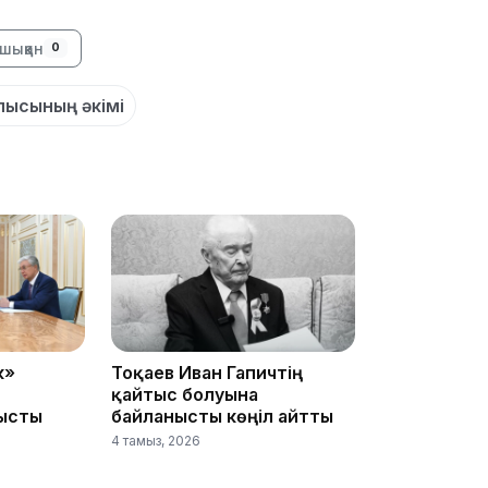
шыққан
0
лысының әкімі
17:17
16:37
к»
Тоқаев Иван Гапичтің
қайтыс болуына
ысты
байланысты көңіл айтты
4 тамыз, 2026