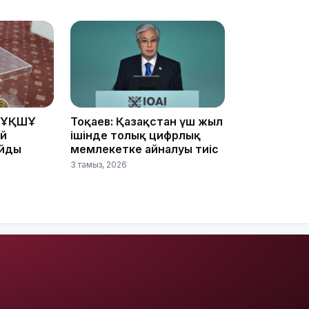
16:01
15:59
 ҰҚШҰ
Тоқаев: Қазақстан үш жыл
ай
ішінде толық цифрлық
айды
мемлекетке айналуы тиіс
3 тамыз, 2026
15:25