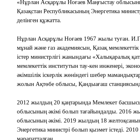
«Нұрлан Асқарұлы Ноғаев Маңғыстау облысыны
Қазақстан Республикасының Энергетика минист
делінген құжатта.
Нұрлан Асқарұлы Ноғаев 1967 жылы туған. И.Г
мұнай және газ академиясын, Қазақ мемлекетті
істер министрлігі жанындағы «Халықаралық қат
мемлекеттік институтын тау-кен инженері, экон
әкімшілік іскерлік жөніндегі шебер мамандықт
жолын Ақтөбе облысы, Қандыағаш станциясында
2012 жылдың 20 қаңтарында Мемлекет басшыс
облысының әкімі болып тағайындалды. 2016 ж
облысының әкімі. 2019 жылдың 18 желтоқсанын
Энергетика министрі болып қызмет істеді. 201
марапатталған.