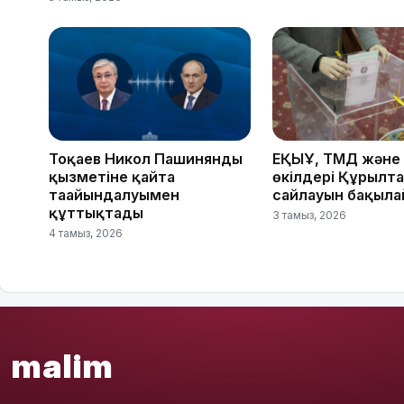
Тоқаев Никол Пашинянды
ЕҚЫҰ, ТМД және
қызметіне қайта
өкілдері Құрылт
тағайындалуымен
сайлауын бақыл
құттықтады
3 тамыз, 2026
4 тамыз, 2026
malim