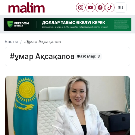
RU
Басты
#Құмар Ақсақалов
#Құмар Ақсақалов
Жазбалар: 3