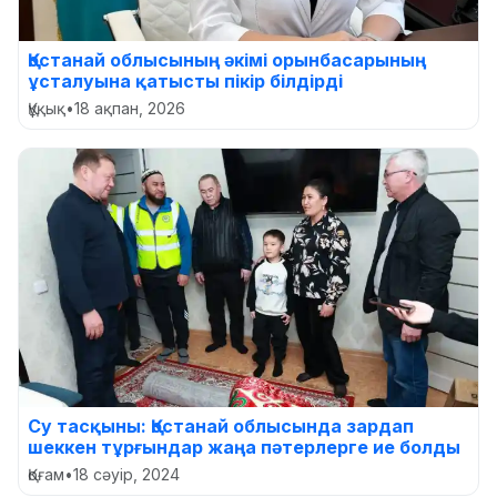
Қостанай облысының әкімі орынбасарының
ұсталуына қатысты пікір білдірді
Құқық
•
18 ақпан, 2026
Су тасқыны: Қостанай облысында зардап
шеккен тұрғындар жаңа пәтерлерге ие болды
Қоғам
•
18 сәуір, 2024