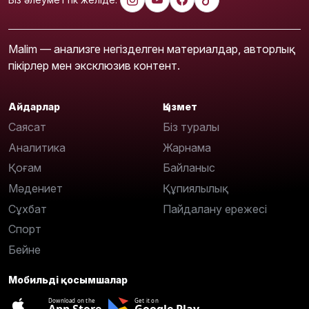
Malim — анализге негізделген материалдар, авторлық
пікірлер мен эксклюзив контент.
Айдарлар
Қызмет
Саясат
Біз туралы
Аналитика
Жарнама
Қоғам
Байланыс
Мәдениет
Құпиялылық
Сұхбат
Пайдалану ережесі
Спорт
Бейне
Мобильді қосымшалар
Download on the
Get it on