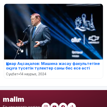
Құмар Ақсақалов: Машина жасау факультетіне
оқуға түсетін түлектер саны бес есе өсті
Сұқбат
•
14 наурыз, 2024
malim
Біз әлеуметтік желіде: