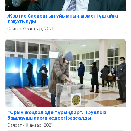
Жовтис басқаратын ұйымның қызметі үш айға
тоқтатылды
Саясат
•
25 қаңтар, 2021
"Орын жоқ, дәлізде тұрыңдар". Тәуелсіз
бақылаушыларға кедергі жасалды
Саясат
•
10 қаңтар, 2021