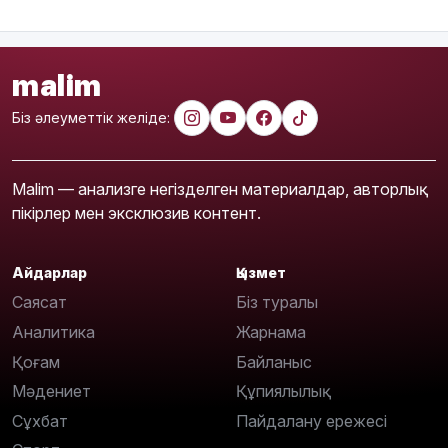
malim
Біз әлеуметтік желіде:
Malim — анализге негізделген материалдар, авторлық
пікірлер мен эксклюзив контент.
Айдарлар
Қызмет
Саясат
Біз туралы
Аналитика
Жарнама
Қоғам
Байланыс
Мәдениет
Құпиялылық
Сұхбат
Пайдалану ережесі