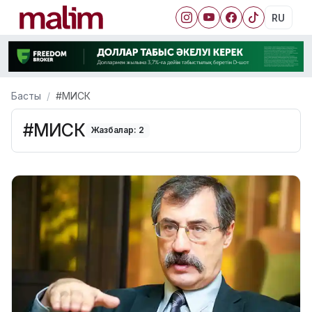
RU
Басты
#МИСК
#МИСК
Жазбалар: 2