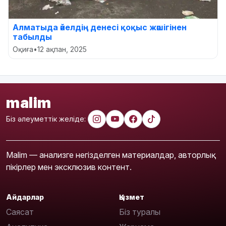
Алматыда әйелдің денесі қоқыс жәшігінен
табылды
Оқиға
•
12 ақпан, 2025
malim
Біз әлеуметтік желіде:
Malim — анализге негізделген материалдар, авторлық
пікірлер мен эксклюзив контент.
Айдарлар
Қызмет
Саясат
Біз туралы