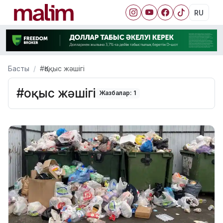
RU
Басты
#Қоқыс жәшігі
#Қоқыс жәшігі
Жазбалар: 1