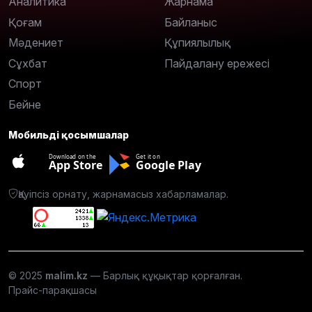
Аналитика
Жарнама
Қоғам
Байланыс
Мәдениет
Құпиялылық
Сұхбат
Пайдалану ережесі
Спорт
Бейне
Мобильді қосымшалар
Download on the
Get it on
App Store
Google Play
Қауіпсіз орнату, жарнамасыз хабарламалар.
© 2025
malim.kz
— Барлық құқықтар қорғалған.
Прайс-парақшасы