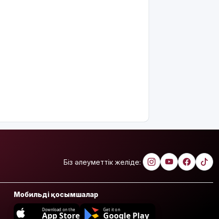
Біз әлеуметтік желіде:
Мобильді қосымшалар
Download on the
Get it on
App Store
Google Play