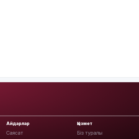
Айдарлар
Қызмет
Саясат
Біз туралы