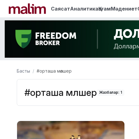
Саясат
Аналитика
Қоғам
Мәдениет
Басты
#орташа мөлшер
#орташа мөлшер
Жазбалар: 1