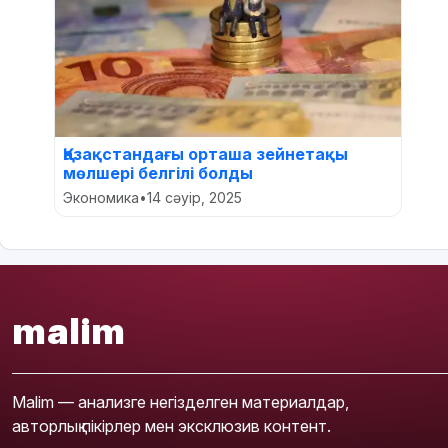
Қазақстандағы орташа зейнетақы
мөлшері белгілі болды
Экономика
•
14 сәуір, 2025
malim
Malim — анализге негізделген материалдар,
авторлық пікірлер мен эксклюзив контент.