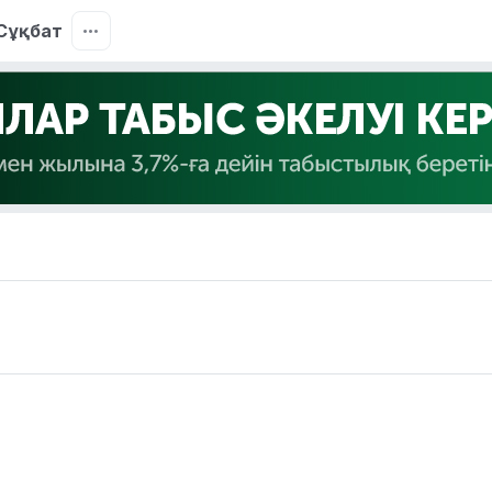
Сұқбат