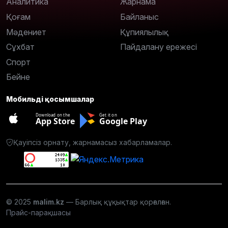
Аналитика
Жарнама
Қоғам
Байланыс
Мәдениет
Құпиялылық
Сұхбат
Пайдалану ережесі
Спорт
Бейне
Мобильді қосымшалар
Download on the
Get it on
App Store
Google Play
Қауіпсіз орнату, жарнамасыз хабарламалар.
© 2025
malim.kz
— Барлық құқықтар қорғалған.
Прайс-парақшасы