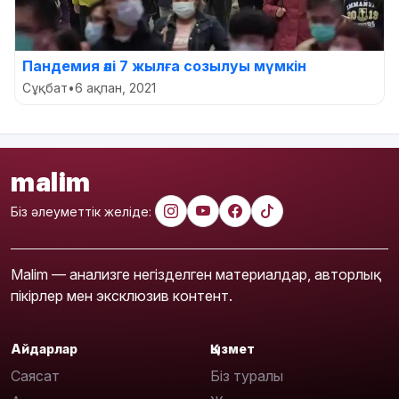
Пандемия әлі 7 жылға созылуы мүмкін
Сұқбат
•
6 ақпан, 2021
malim
Біз әлеуметтік желіде:
Malim — анализге негізделген материалдар, авторлық
пікірлер мен эксклюзив контент.
Айдарлар
Қызмет
Саясат
Біз туралы