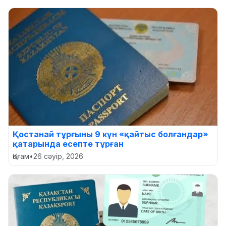
Қостанай тұрғыны 9 күн «қайтыс болғандар»
қатарында есепте тұрған
Қоғам
•
26 сәуір, 2026