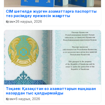
СІМ шетелде жүрген азаматтарға паспортты
тез рәсімдеу ережесін жаңартты
Қоғам
•
26 наурыз, 2026
Тоқаев: Қазақстан өз азаматтарын ешқашан
назардан тыс қалдырмайды
Қоғам
•
6 наурыз, 2026