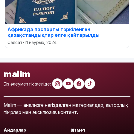
Африкада паспорты тәркіленген
қазақстандықтар елге қайтарылды
Саясат
•
11 наурыз, 2024
malim
Біз әлеуметтік желіде:
Malim — анализге негізделген материалдар, авторлық
пікірлер мен эксклюзив контент.
Айдарлар
Қызмет