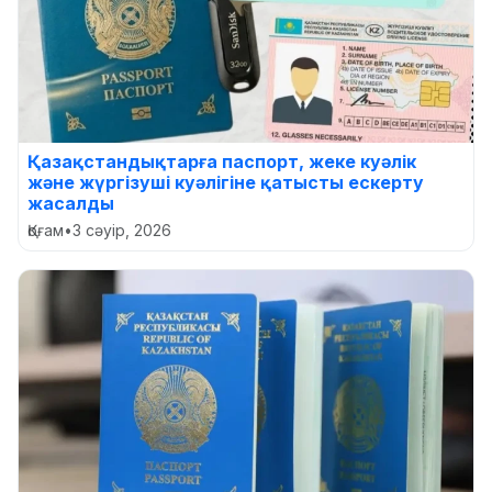
Қазақстандықтарға паспорт, жеке куәлік
және жүргізуші куәлігіне қатысты ескерту
жасалды
Қоғам
•
3 сәуір, 2026