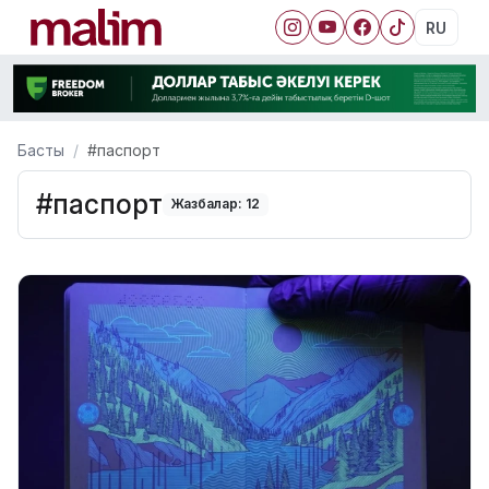
RU
Басты
#паспорт
#паспорт
Жазбалар: 12