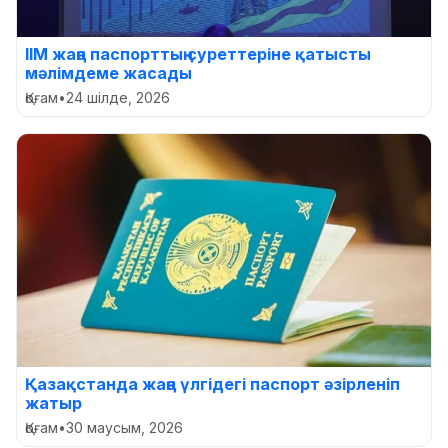
ІІМ жаңа паспорттың суреттеріне қатысты
мәлімдеме жасады
Қоғам
•
24 шілде, 2026
Қазақстанда жаңа үлгідегі паспорт әзірленіп
жатыр
Қоғам
•
30 маусым, 2026