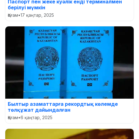
Паспорт пен жеке куәлік енді терминалмен
берілуі мүмкін
Қоғам
•
17 қаңтар, 2025
Былтыр азаматтарға рекордтық көлемде
төлқұжат дайындалған
Қоғам
•
6 қаңтар, 2025