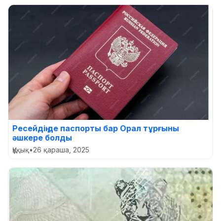
Ресейдің де паспорты бар Орал тұрғыны
әшкере болды
Құқық
•
26 қараша, 2025