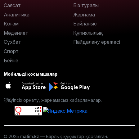
Саясат
Біз туралы
Аналитика
Жарнама
Қоғам
Байланыс
Мәдениет
Құпиялылық
Сұхбат
Пайдалану ережесі
Спорт
Бейне
Мобильді қосымшалар
Download on the
Get it on
App Store
Google Play
Қауіпсіз орнату, жарнамасыз хабарламалар.
© 2025
malim.kz
— Барлық құқықтар қорғалған.