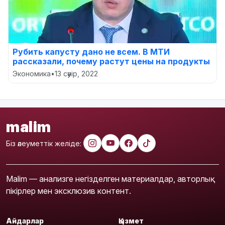
Рубить капусту дано не всем. В МТИ
рассказали, почему растут цены на продукты
Экономика
•
13 сәуір, 2022
malim
Біз әлеуметтік желіде:
Malim — анализге негізделген материалдар, авторлық
пікірлер мен эксклюзив контент.
Айдарлар
Қызмет