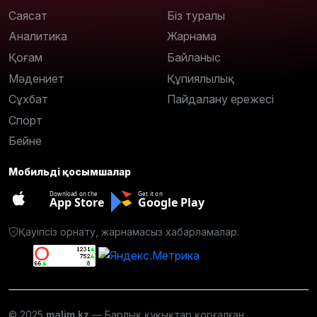
Саясат
Біз туралы
Аналитика
Жарнама
Қоғам
Байланыс
Мәдениет
Құпиялылық
Сұхбат
Пайдалану ережесі
Спорт
Бейне
Мобильді қосымшалар
Download on the
Get it on
App Store
Google Play
Қауіпсіз орнату, жарнамасыз хабарламалар.
© 2025
malim.kz
— Барлық құқықтар қорғалған.