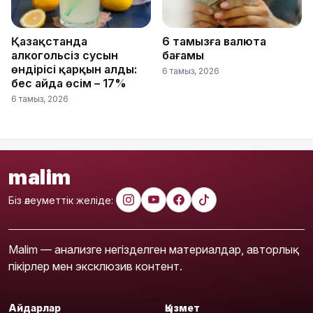
Қазақстанда
6 тамызға валюта
алкогольсіз сусын
бағамы
өндірісі қарқын алды:
6 тамыз, 2026
бес айда өсім – 17%
6 тамыз, 2026
malim
Біз әлеуметтік желіде:
Malim — анализге негізделген материалдар, авторлық
пікірлер мен эксклюзив контент.
Айдарлар
Қызмет