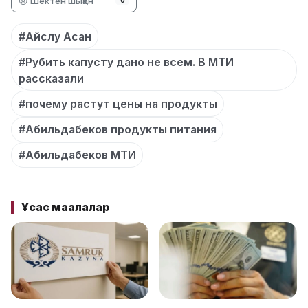
😡 Шектен шыққан
0
#Айслу Асан
#Рубить капусту дано не всем. В МТИ
рассказали
#почему растут цены на продукты
#Абильдабеков продукты питания
#Абильдабеков МТИ
Ұқсас мақалалар