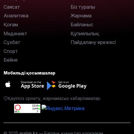
Саясат
Біз туралы
Аналитика
Жарнама
Қоғам
Байланыс
Мәдениет
Құпиялылық
Сұхбат
Пайдалану ережесі
Спорт
Бейне
Мобильді қосымшалар
Download on the
Get it on
App Store
Google Play
Қауіпсіз орнату, жарнамасыз хабарламалар.
© 2025
malim.kz
— Барлық құқықтар қорғалған.