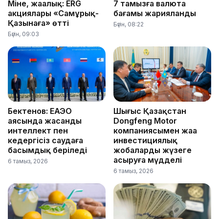
Міне, жаңалық: ERG
7 тамызға валюта
акциялары «Самұрық-
бағамы жарияланды
Қазынаға» өтті
Бүгін, 08:22
Бүгін, 09:03
Бектенов: ЕАЭО
Шығыс Қазақстан
аясында жасанды
Dongfeng Motor
интеллект пен
компаниясымен жаңа
кедергісіз саудаға
инвестициялық
басымдық беріледі
жобаларды жүзеге
асыруға мүдделі
6 тамыз, 2026
6 тамыз, 2026