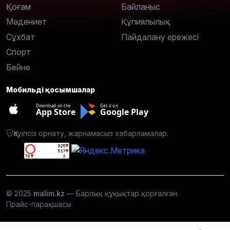
Қоғам
Байланыс
Мәдениет
Құпиялылық
Сұхбат
Пайдалану ережесі
Спорт
Бейне
Мобильді қосымшалар
Download on the
Get it on
App Store
Google Play
Қауіпсіз орнату, жарнамасыз хабарламалар.
© 2025
malim.kz
— Барлық құқықтар қорғалған.
Прайс-парақшасы