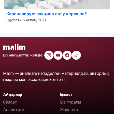
Коронавирус: вакцина салу керек пе?
Сұқбат
•
16 ақпан, 2021
malim
Біз әлеуметтік желіде:
Malim — анализге негізделген материалдар, авторлық
пікірлер мен эксклюзив контент.
Айдарлар
Қызмет
Саясат
Біз туралы
Аналитика
Жарнама