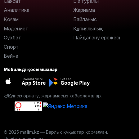
Саясат
Біз туралы
Аналитика
Жарнама
Қоғам
Байланыс
Мәдениет
Құпиялылық
Сұхбат
Пайдалану ережесі
Спорт
Бейне
Мобильді қосымшалар
Download on the
Get it on
App Store
Google Play
Қауіпсіз орнату, жарнамасыз хабарламалар.
© 2025
malim.kz
— Барлық құқықтар қорғалған.
Прайс-парақшасы