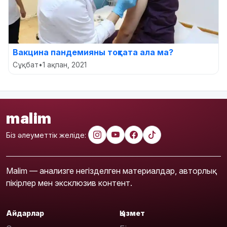
Вакцина пандемияны тоқтата ала ма?
Сұқбат
•
1 ақпан, 2021
malim
Біз әлеуметтік желіде:
Malim — анализге негізделген материалдар, авторлық
пікірлер мен эксклюзив контент.
Айдарлар
Қызмет