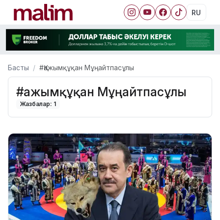
RU
Басты
#Қажымқұқан Мұңайтпасұлы
#Қажымқұқан Мұңайтпасұлы
Жазбалар: 1