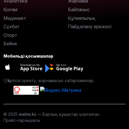
Аналитика
Жарнама
Қоғам
Байланыс
Мәдениет
Құпиялылық
Сұхбат
Пайдалану ережесі
Спорт
Бейне
Мобильді қосымшалар
Download on the
Get it on
App Store
Google Play
Қауіпсіз орнату, жарнамасыз хабарламалар.
© 2025
malim.kz
— Барлық құқықтар қорғалған.
Прайс-парақшасы