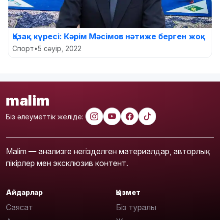
Қазақ күресі: Кәрім Мәсімов нәтиже берген жоқ
Спорт
•
5 сәуір, 2022
malim
Біз әлеуметтік желіде:
Malim — анализге негізделген материалдар, авторлық
пікірлер мен эксклюзив контент.
Айдарлар
Қызмет
Саясат
Біз туралы