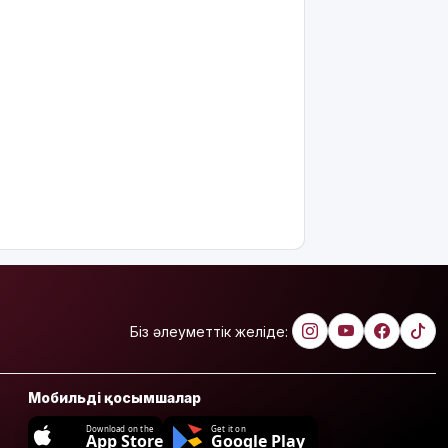
Біз әлеуметтік желіде:
Мобильді қосымшалар
Download on the
Get it on
App Store
Google Play