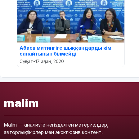
Абаев митингіге шыққандарды кім
санайтынын білмейді
Сұқбат
•
17 ақпан, 2020
malim
Malim — анализге негізделген материалдар,
авторлық пікірлер мен эксклюзив контент.