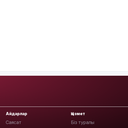
Айдарлар
Қызмет
Саясат
Біз туралы