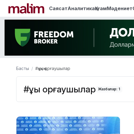
Саясат
Аналитика
Қоғам
Мәдениет
Басты
#құқық қорғаушылар
#құқық қорғаушылар
Жазбалар: 1