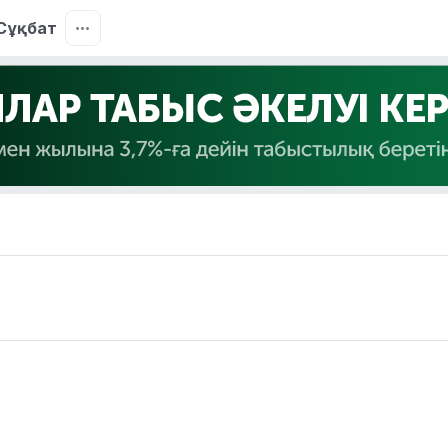
Сұқбат