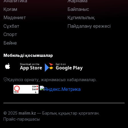
Аналитика
Жарнама
Қоғам
Байланыс
Мәдениет
Құпиялылық
Сұхбат
Пайдалану ережесі
Спорт
Бейне
Мобильді қосымшалар
Download on the
Get it on
App Store
Google Play
Қауіпсіз орнату, жарнамасыз хабарламалар.
© 2025
malim.kz
— Барлық құқықтар қорғалған.
Прайс-парақшасы