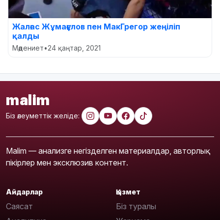
Жалғас Жұмағұлов пен МакГрегор жеңіліп
қалды
Мәдениет
•
24 қаңтар, 2021
malim
Біз әлеуметтік желіде:
Malim — анализге негізделген материалдар, авторлық
пікірлер мен эксклюзив контент.
Айдарлар
Қызмет
Саясат
Біз туралы