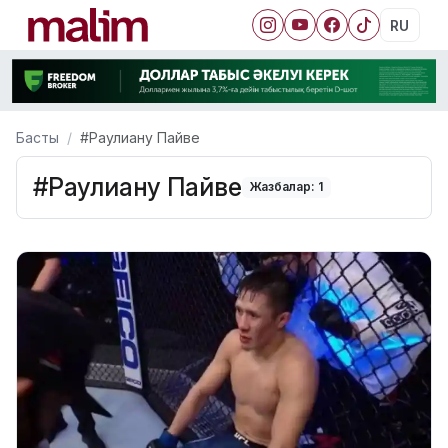
RU
Басты
#Раулиану Пайве
#Раулиану Пайве
Жазбалар: 1