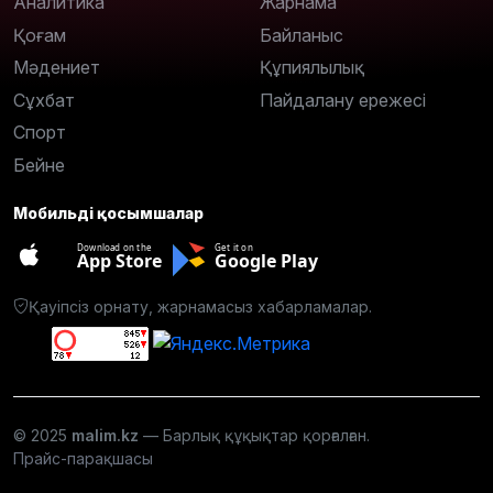
Аналитика
Жарнама
Қоғам
Байланыс
Мәдениет
Құпиялылық
Сұхбат
Пайдалану ережесі
Спорт
Бейне
Мобильді қосымшалар
Download on the
Get it on
App Store
Google Play
Қауіпсіз орнату, жарнамасыз хабарламалар.
© 2025
malim.kz
— Барлық құқықтар қорғалған.
Прайс-парақшасы