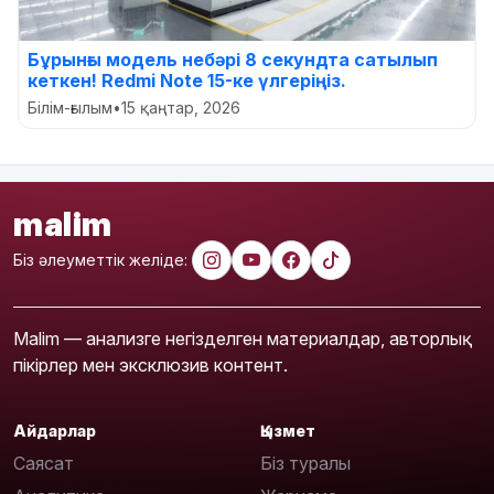
Бұрынғы модель небәрі 8 секундта сатылып
кеткен! Redmi Note 15-ке үлгеріңіз.
Білім-ғылым
•
15 қаңтар, 2026
malim
Біз әлеуметтік желіде:
Malim — анализге негізделген материалдар, авторлық
пікірлер мен эксклюзив контент.
Айдарлар
Қызмет
Саясат
Біз туралы